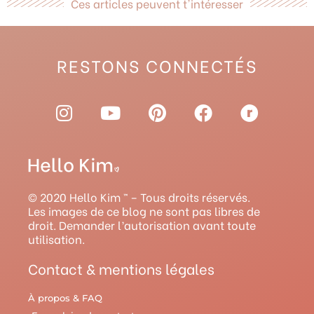
Ces articles peuvent t'intéresser
RESTONS CONNECTÉS
I
Y
P
F
R
n
o
i
a
a
s
u
n
c
v
t
t
t
e
e
a
u
e
b
l
g
b
r
o
r
© 2020 Hello Kim ™ – Tous droits réservés.
r
e
e
o
y
Les images de ce blog ne sont pas libres de
droit. Demander l’autorisation avant toute
a
s
k
utilisation.
m
t
Contact & mentions légales
À propos & FAQ