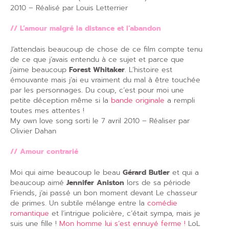
2010 – Réalisé par Louis Letterrier
// L’amour malgré la distance et l’abandon
J’attendais beaucoup de chose de ce film compte tenu
de ce que j’avais entendu à ce sujet et parce que
j’aime beaucoup
Forest Whitaker
. L’histoire est
émouvante mais j’ai eu vraiment du mal à être touchée
par les personnages. Du coup, c’est pour moi une
petite déception même si la
bande originale
a rempli
toutes mes attentes !
My own love song sorti le 7 avril 2010 – Réaliser par
Olivier Dahan
// Amour contrarié
Moi qui aime beaucoup le beau
Gérard Butler
et qui a
beaucoup aimé
Jennifer Aniston
lors de sa période
Friends, j’ai passé un bon moment devant Le chasseur
de primes. Un subtile mélange entre la
comédie
romantique
et l’intrigue policière, c’était sympa, mais je
suis une fille !
Mon homme lui s’est ennuyé ferme !
LoL