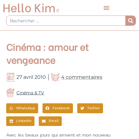
Aller
au
contenu
Rechercher
Cinéma : amour et
vengeance
27 avril 2010
4 commentaires
Cinéma & TV
WhatsApp
Facebook
Twitter
LinkedIn
Email
Avec les beaux jours qui arrivent et mon nouveau