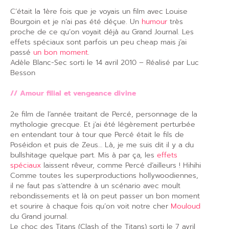
C’était la 1ère fois que je voyais un film avec Louise
Bourgoin et je n’ai pas été déçue. Un
humour
très
proche de ce qu’on voyait déjà au Grand Journal. Les
effets spéciaux sont parfois un peu cheap mais j’ai
passé
un bon moment
.
Adèle Blanc-Sec sorti le 14 avril 2010 – Réalisé par Luc
Besson
// Amour filial et vengeance divine
2e film de l’année traitant de Percé, personnage de la
mythologie grecque. Et j’ai été légèrement perturbée
en entendant tour à tour que Percé était le fils de
Poséidon et puis de Zeus… Là, je me suis dit il y a du
bullshitage quelque part. Mis à par ça, les
effets
spéciaux
laissent rêveur, comme Percé d’ailleurs ! Hihihi
Comme toutes les superproductions hollywoodiennes,
il ne faut pas s’attendre à un scénario avec moult
rebondissements et là on peut passer un bon moment
et sourire à chaque fois qu’on voit notre cher
Mouloud
du Grand journal.
Le choc des Titans (Clash of the Titans) sorti le 7 avril