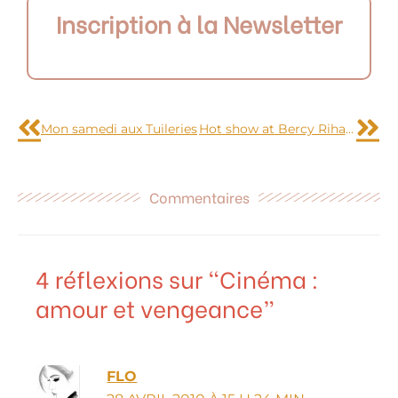
Inscription à la Newsletter
Précédent
Sui
Mon samedi aux Tuileries
Hot show at Bercy Rihanna
Commentaires
4 réflexions sur “Cinéma :
amour et vengeance”
FLO