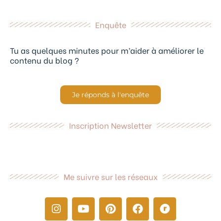
Enquête
Tu as quelques minutes pour m’aider à améliorer le
contenu du blog ?
Je réponds à l'enquête
Inscription Newsletter
Me suivre sur les réseaux
I
Y
P
F
R
n
o
i
a
a