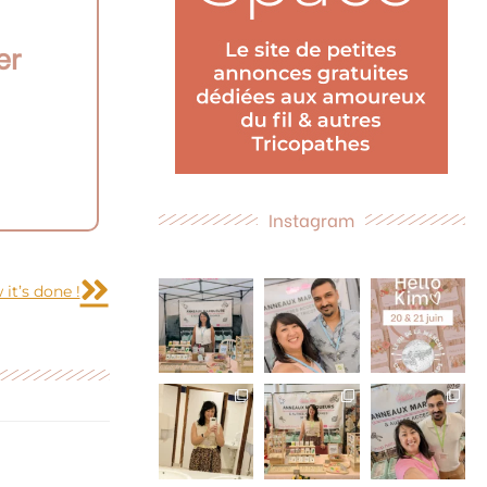
er
Instagram
Suivant
 it’s done !