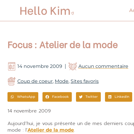
Aller
au
A
contenu
Focus : Atelier de la mode
14 novembre 2009
Aucun commentaire
Coup de coeur
,
Mode
,
Sites favoris
WhatsApp
Facebook
Twitter
LinkedIn
14 novembre 2009
Aujourd’hui, je vous présente un de mes derniers cou
mode : l’
.
Atelier de la mode