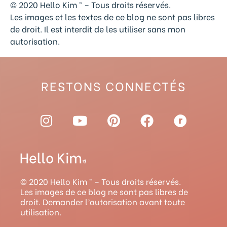
© 2020 Hello Kim ™ – Tous droits réservés.
Les images et les textes de ce blog ne sont pas libres
de droit. Il est interdit de les utiliser sans mon
autorisation.
RESTONS CONNECTÉS
I
Y
P
F
R
n
o
i
a
a
s
u
n
c
v
t
t
t
e
e
a
u
e
b
l
g
b
r
o
r
© 2020 Hello Kim ™ – Tous droits réservés.
r
e
e
o
y
Les images de ce blog ne sont pas libres de
droit. Demander l’autorisation avant toute
a
s
k
utilisation.
m
t