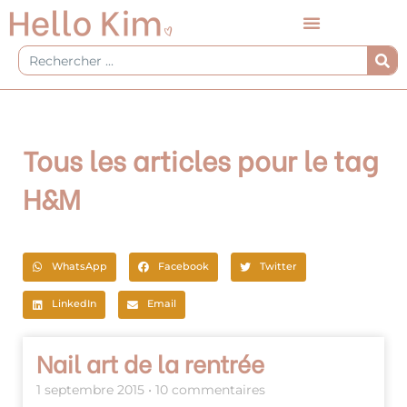
Aller
au
contenu
Rechercher
Tous les articles pour le tag
H&M
WhatsApp
Facebook
Twitter
LinkedIn
Email
Page
Page
Nail art de la rentrée
1 septembre 2015
10 commentaires