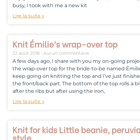
busy, I took with me a new kit
Lire la suite »
Knit Émilie’s wrap-over top
22 août 2018
Aucun commentaire
A few days ago, I share with you my on-going projec
the wrap-over top for the bride-to-be named Émilie
keep going on knitting the top and I’ve just finish
the front/back part. The bottom of the top rolls a bi
after the ribs but after using the iron,
Lire la suite »
Knit for kids Little beanie, peruvi
style