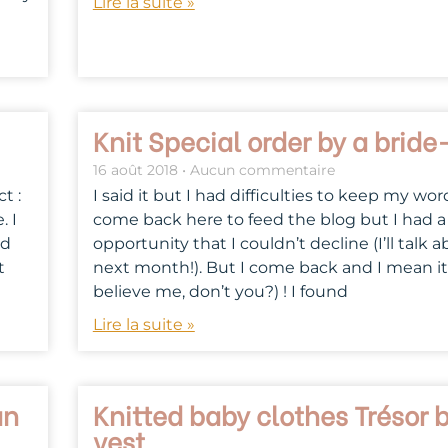
Lire la suite »
Knit Special order by a brid
16 août 2018
Aucun commentaire
t :
I said it but I had difficulties to keep my wo
. I
come back here to feed the blog but I had a
ed
opportunity that I couldn’t decline (I’ll talk a
t
next month!). But I come back and I mean it
believe me, don’t you?) ! I found
Lire la suite »
an
Knitted baby clothes Trésor 
vest