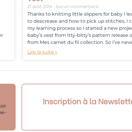
21 août 2014
Aucun commentaire
Thanks to knitting little slippers for baby I 
to descrease and how to pick up stitches, I c
my learning process so I started a new projec
er
baby’s vest from Itty-bitty’s pattern release 
from Mes carnet du fil collection. So I’ve nev
Lire la suite »
Inscription à la Newslett
oir
ne-