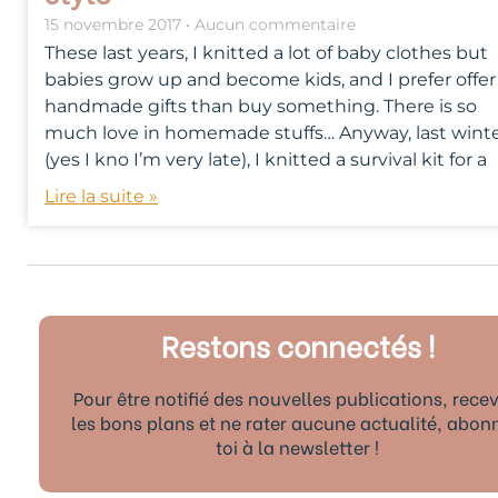
15 novembre 2017
Aucun commentaire
These last years, I knitted a lot of baby clothes but
babies grow up and become kids, and I prefer offer
handmade gifts than buy something. There is so
much love in homemade stuffs… Anyway, last wint
(yes I kno I’m very late), I knitted a survival kit for a
Lire la suite »
Restons connectés !
Pour être notifié des nouvelles publications, recev
les bons plans et ne rater aucune actualité, abon
toi à la newsletter !