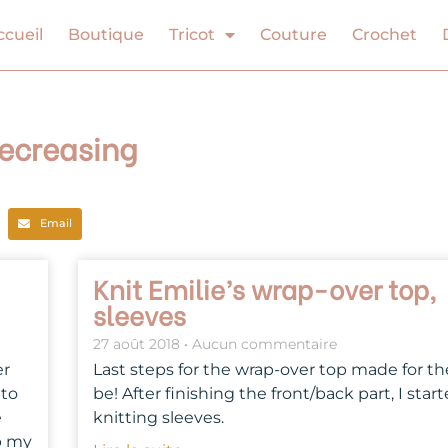
ccueil
Boutique
Tricot
Couture
Crochet
Decreasing
Email
Knit Emilie’s wrap-over top,
sleeves
27 août 2018
Aucun commentaire
er
Last steps for the wrap-over top made for th
 to
be! After finishing the front/back part, I star
e
knitting sleeves.
p my