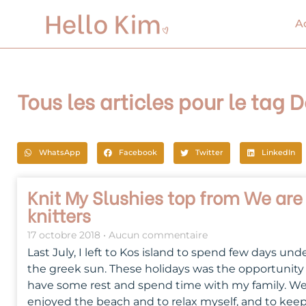
Aller
au
A
contenu
Tous les articles pour le tag 
WhatsApp
Facebook
Twitter
LinkedIn
Knit My Slushies top from We are
knitters
17 octobre 2018
Aucun commentaire
Last July, I left to Kos island to spend few days und
the greek sun. These holidays was the opportunity
have some rest and spend time with my family. W
enjoyed the beach and to relax myself, and to kee