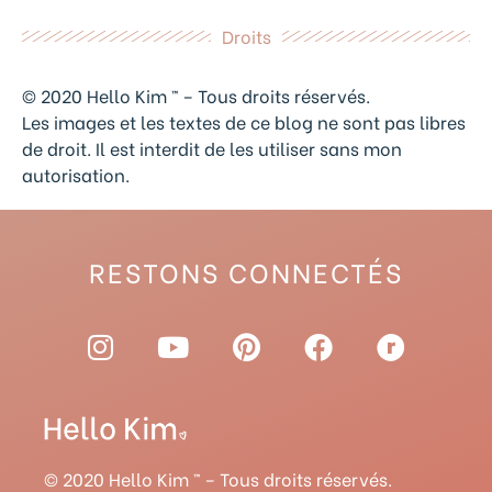
Droits
© 2020 Hello Kim ™ – Tous droits réservés.
Les images et les textes de ce blog ne sont pas libres
de droit. Il est interdit de les utiliser sans mon
autorisation.
RESTONS CONNECTÉS
I
Y
P
F
R
n
o
i
a
a
s
u
n
c
v
t
t
t
e
e
a
u
e
b
l
g
b
r
o
r
© 2020 Hello Kim ™ – Tous droits réservés.