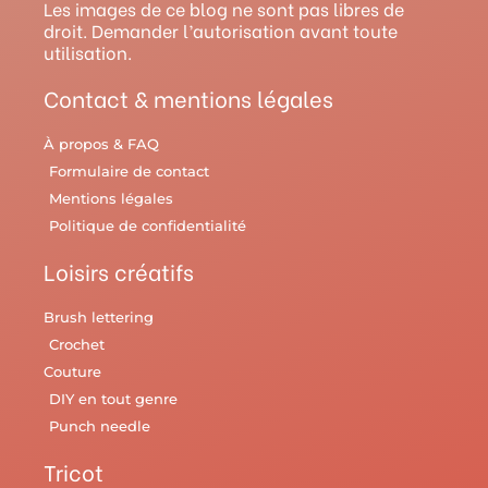
r
e
e
o
y
Les images de ce blog ne sont pas libres de
droit. Demander l’autorisation avant toute
a
s
k
utilisation.
m
t
Contact & mentions légales
À propos & FAQ
Formulaire de contact
Mentions légales
Politique de confidentialité
Loisirs créatifs
Brush lettering
Crochet
Couture
DIY en tout genre
Punch needle
Tricot