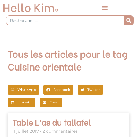
Aller
au
contenu
Rechercher
Tous les articles pour le tag
Cuisine orientale
WhatsApp
Facebook
Twitter
LinkedIn
Email
Table L’as du fallafel
11 juillet 2017
2 commentaires