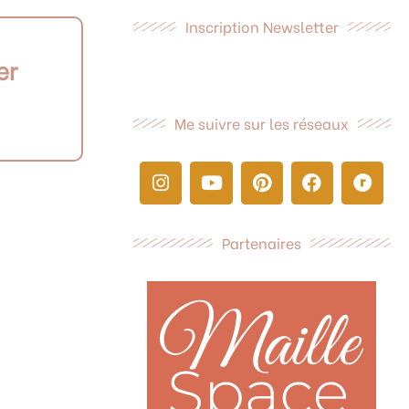
Inscription Newsletter
er
Me suivre sur les réseaux
I
Y
P
F
R
n
o
i
a
a
s
u
n
c
v
t
t
t
e
e
Partenaires
a
u
e
b
l
g
b
r
o
r
r
e
e
o
y
a
s
k
m
t