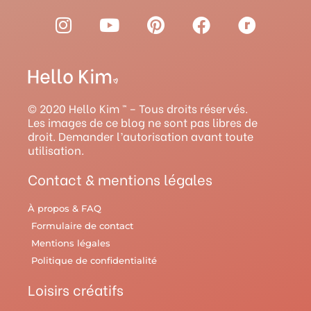
I
Y
P
F
R
n
o
i
a
a
s
u
n
c
v
t
t
t
e
e
a
u
e
b
l
g
b
r
o
r
© 2020 Hello Kim ™ – Tous droits réservés.
r
e
e
o
y
Les images de ce blog ne sont pas libres de
droit. Demander l’autorisation avant toute
a
s
k
utilisation.
m
t
Contact & mentions légales
À propos & FAQ
Formulaire de contact
Mentions légales
Politique de confidentialité
Loisirs créatifs