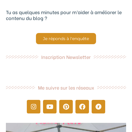
Tu as quelques minutes pour m’aider à améliorer le
contenu du blog ?
Je réponds à l'enquête
Inscription Newsletter
Me suivre sur les réseaux
I
Y
P
F
R
n
o
i
a
a
s
u
n
c
v
t
t
t
e
e
a
u
e
b
l