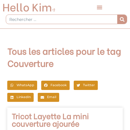
Aller
au
contenu
Rechercher
Tous les articles pour le tag
Couverture
WhatsApp
Facebook
Twitter
LinkedIn
Email
Tricot Layette La mini
couverture ajourée