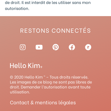
de droit. Il est interdit de les utiliser sans mon
autorisation.
RESTONS CONNECTÉS
I
Y
P
F
R
n
o
i
a
a
s
u
n
c
v
t
t
t
e
e
a
u
e
b
l
g
b
r
o
r
© 2020 Hello Kim ™ – Tous droits réservés.
r
e
e
o
y
Les images de ce blog ne sont pas libres de
droit. Demander l’autorisation avant toute
a
s
k
utilisation.
m
t
Contact & mentions légales