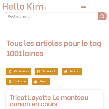
Aller
au
contenu
Rechercher
Tous les articles pour le tag
1001laines
WhatsApp
Facebook
Twitter
LinkedIn
Email
Tricot Layette Le manteau
ourson en cours