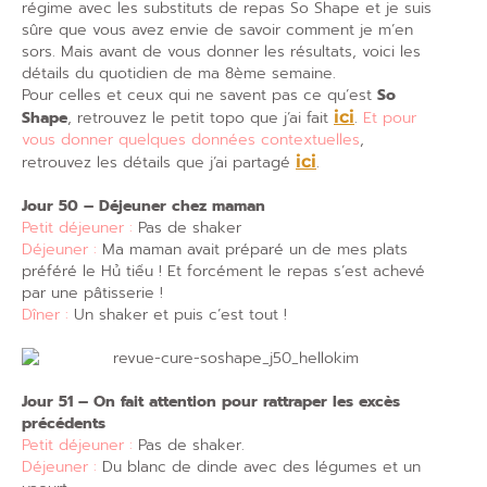
régime avec les substituts de repas So Shape et je suis
sûre que vous avez envie de savoir comment je m’en
sors. Mais avant de vous donner les résultats, voici les
détails du quotidien de ma 8ème semaine.
Pour celles et ceux qui ne savent pas ce qu’est
So
Shape
, retrouvez le petit topo que j’ai fait
ici
.
Et pour
vous donner quelques données contextuelles
,
retrouvez les détails que j’ai partagé
ici
.
Jour 50 – Déjeuner chez maman
Petit déjeuner :
Pas de shaker
Déjeuner :
Ma maman avait préparé un de mes plats
préféré le Hủ tiếu ! Et forcément le repas s’est achevé
par une pâtisserie !
Dîner :
Un shaker et puis c’est tout !
Jour 51 – On fait attention pour rattraper les excès
précédents
Petit déjeuner :
Pas de shaker.
Déjeuner :
Du blanc de dinde avec des légumes et un