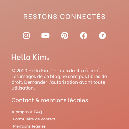
RESTONS CONNECTÉS
I
Y
P
F
R
n
o
i
a
a
s
u
n
c
v
t
t
t
e
e
a
u
e
b
l
g
b
r
o
r
© 2020 Hello Kim ™ – Tous droits réservés.
r
e
e
o
y
Les images de ce blog ne sont pas libres de
droit. Demander l’autorisation avant toute
a
s
k
utilisation.
m
t
Contact & mentions légales
À propos & FAQ
Formulaire de contact
Mentions légales