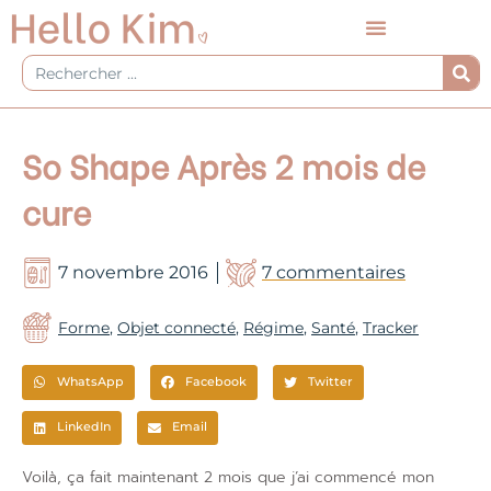
Aller
au
contenu
Rechercher
So Shape Après 2 mois de
cure
7 novembre 2016
7 commentaires
Forme
,
Objet connecté
,
Régime
,
Santé
,
Tracker
WhatsApp
Facebook
Twitter
LinkedIn
Email
Voilà, ça fait maintenant 2 mois que j’ai commencé mon