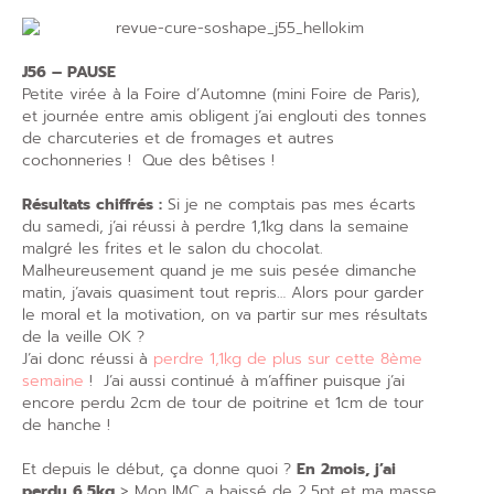
J56 – PAUSE
Petite virée à la Foire d’Automne (mini Foire de Paris),
et journée entre amis obligent j’ai englouti des tonnes
de charcuteries et de fromages et autres
cochonneries ! Que des bêtises !
Résultats chiffrés :
Si je ne comptais pas mes écarts
du samedi, j’ai réussi à perdre 1,1kg dans la semaine
malgré les frites et le salon du chocolat.
Malheureusement quand je me suis pesée dimanche
matin, j’avais quasiment tout repris… Alors pour garder
le moral et la motivation, on va partir sur mes résultats
de la veille OK ?
J’ai donc réussi à
perdre 1,1kg de plus sur cette 8ème
semaine
! J’ai aussi continué à m’affiner puisque j’ai
encore perdu 2cm de tour de poitrine et 1cm de tour
de hanche !
Et depuis le début, ça donne quoi ?
En 2mois, j’ai
perdu 6,5kg
> Mon IMC a baissé de 2,5pt et ma masse