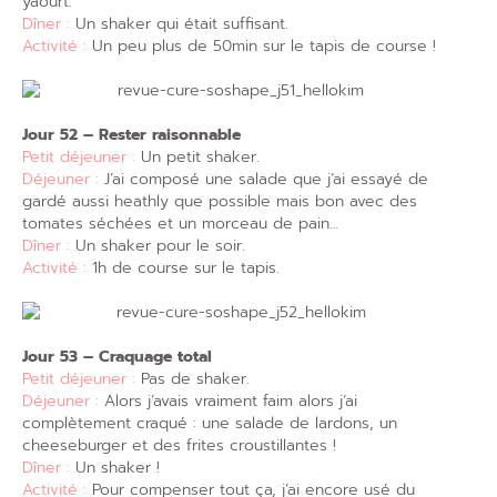
yaourt.
Dîner :
Un shaker qui était suffisant.
Activité :
Un peu plus de 50min sur le tapis de course !
Jour 52 – Rester raisonnable
Petit déjeuner :
Un petit shaker.
Déjeuner :
J’ai composé une salade que j’ai essayé de
gardé aussi heathly que possible mais bon avec des
tomates séchées et un morceau de pain…
Dîner :
Un shaker pour le soir.
Activité :
1h de course sur le tapis.
Jour 53 – Craquage total
Petit déjeuner :
Pas de shaker.
Déjeuner :
Alors j’avais vraiment faim alors j’ai
complètement craqué : une salade de lardons, un
cheeseburger et des frites croustillantes !
Dîner :
Un shaker !
Activité :
Pour compenser tout ça, j’ai encore usé du