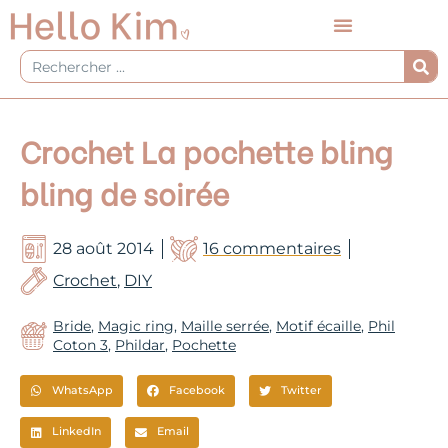
Aller
au
contenu
Rechercher
Crochet La pochette bling
bling de soirée
28 août 2014
16 commentaires
Crochet
,
DIY
Bride
,
Magic ring
,
Maille serrée
,
Motif écaille
,
Phil
Coton 3
,
Phildar
,
Pochette
WhatsApp
Facebook
Twitter
LinkedIn
Email