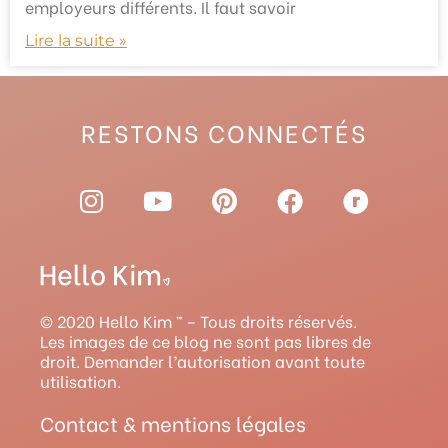
employeurs différents. Il faut savoir
Lire la suite »
RESTONS CONNECTÉS
I
Y
P
F
R
n
o
i
a
a
s
u
n
c
v
t
t
t
e
e
a
u
e
b
l
g
b
r
o
r
© 2020 Hello Kim ™ – Tous droits réservés.
r
e
e
o
y
Les images de ce blog ne sont pas libres de
droit. Demander l’autorisation avant toute
a
s
k
utilisation.
m
t
Contact & mentions légales