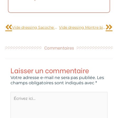
Précédent
Sui
Vide dressing Sacoche pour appareil photo Reflex Samsonite
Vide dressing Montre bijoux Delta bracelet ruban noir
Commentaires
Laisser un commentaire
Votre adresse e-mail ne sera pas publiée.
Les
champs obligatoires sont indiqués avec
*
Écrivez
ici…