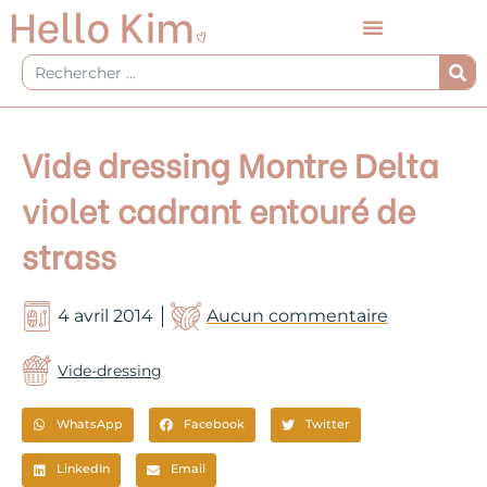
Aller
au
contenu
Rechercher
Vide dressing Montre Delta
violet cadrant entouré de
strass
4 avril 2014
Aucun commentaire
Vide-dressing
WhatsApp
Facebook
Twitter
LinkedIn
Email