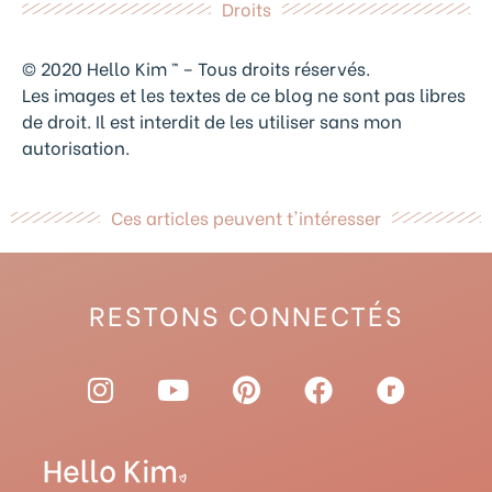
Droits
© 2020 Hello Kim ™ – Tous droits réservés.
Les images et les textes de ce blog ne sont pas libres
de droit. Il est interdit de les utiliser sans mon
autorisation.
Ces articles peuvent t'intéresser
RESTONS CONNECTÉS
I
Y
P
F
R
n
o
i
a
a
s
u
n
c
v
t
t
t
e
e
a
u
e
b
l