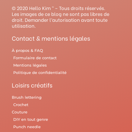
g
b
r
o
r
© 2020 Hello Kim ™ – Tous droits réservés.
r
e
e
o
y
Les images de ce blog ne sont pas libres de
droit. Demander l’autorisation avant toute
a
s
k
utilisation.
m
t
Contact & mentions légales
À propos & FAQ
Formulaire de contact
Mentions légales
Politique de confidentialité
Loisirs créatifs
Brush lettering
Crochet
Couture
DIY en tout genre
Punch needle