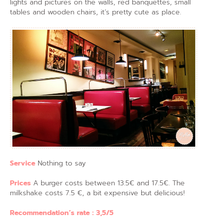
lights and pictures on the walls, red banquettes, small
tables and wooden chairs, it’s pretty cute as place.
Service
Nothing to say
Prices
A burger costs between 13.5€ and 17.5€. The
milkshake costs 7.5 €, a bit expensive but delicious!
Recommendation’s rate : 3,5/5