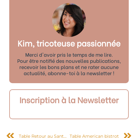
Kim, tricoteuse passionnée
Merci d'avoir pris le temps de me lire.
Pour être notifié des nouvelles publications,
recevoir les bons plans et ne rater aucune
actualité, abonne-toi à la newsletter !
Inscription à la Newsletter
Précédent
S
Table Retour au Santa Carne
Table American bistrot