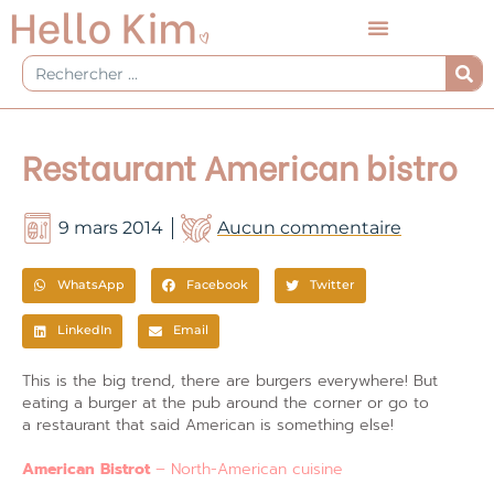
Aller
au
contenu
Rechercher
Restaurant American bistro
9 mars 2014
Aucun commentaire
WhatsApp
Facebook
Twitter
LinkedIn
Email
This is the big trend, there are burgers everywhere! But
eating a burger at the pub around the corner or go to
a restaurant that said American is something else!
American Bistrot
– North-American cuisine