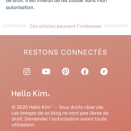
autorisation.
Ces articles peuvent t'intéresser
RESTONS CONNECTÉS
I
Y
P
F
R
n
o
i
a
a
s
u
n
c
v
t
t
t
e
e
a
u
e
b
l
g
b
r
o
r
© 2020 Hello Kim ™ – Tous droits réservés.
r
e
e
o
y
Les images de ce blog ne sont pas libres de
droit. Demander l’autorisation avant toute
a
s
k
utilisation.
m
t