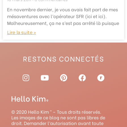
En novembre dernier, je vous avais fait part de mes
mésaventures avec l’opérateur SFR (ici et ici).
Malheureusement, ça ne s’est pas arrêté là puisque
Lire la suite »
RESTONS CONNECTÉS
I
Y
P
F
R
n
o
i
a
a
s
u
n
c
v
t
t
t
e
e
a
u
e
b
l
g
b
r
o
r
© 2020 Hello Kim ™ – Tous droits réservés.
r
e
e
o
y
Les images de ce blog ne sont pas libres de
droit. Demander l’autorisation avant toute
a
s
k