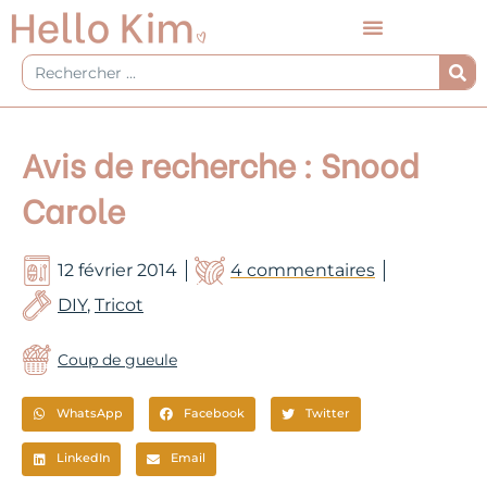
Aller
au
contenu
Rechercher
Avis de recherche : Snood
Carole
12 février 2014
4 commentaires
DIY
,
Tricot
Coup de gueule
WhatsApp
Facebook
Twitter
LinkedIn
Email