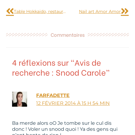
Précédent
Sui
Table Hokkaido, restaurant japonais traditionnel
Nail art Amor Amor
Commentaires
4 réflexions sur “Avis de
recherche : Snood Carole”
FARFADETTE
12 FÉVRIER 2014 À 15 H 54 MIN
Ba merde alors oO Je tombe sur le cul dis
donc ! Voler un snood quoi ! Ya des gens qui