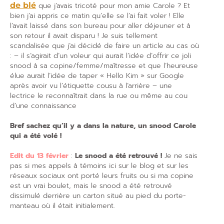
de blé
que j’avais tricoté pour mon amie Carole ? Et
bien j’ai appris ce matin qu’elle se l’ai fait voler ! Elle
l’avait laissé dans son bureau pour aller déjeuner et à
son retour il avait disparu ! Je suis tellement
scandalisée que j’ai décidé de faire un article au cas où
: – il s’agirait d’un voleur qui aurait l’idée d’offrir ce joli
snood à sa copine/femme/maîtresse et que l’heureuse
élue aurait l’idée de taper « Hello Kim » sur Google
après avoir vu l’étiquette cousu à l’arrière – une
lectrice le reconnaîtrait dans la rue ou même au cou
d’une connaissance
Bref sachez qu’il y a dans la nature, un snood Carole
qui a été volé !
Edit du 13 février
:
Le snood a été retrouvé !
Je ne sais
pas si mes appels à témoins ici sur le blog et sur les
réseaux sociaux ont porté leurs fruits ou si ma copine
est un vrai boulet, mais le snood a été retrouvé
dissimulé derrière un carton situé au pied du porte-
manteau où il était initialement.