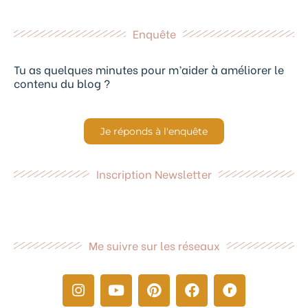
Enquête
Tu as quelques minutes pour m’aider à améliorer le
contenu du blog ?
Je réponds à l'enquête
Inscription Newsletter
Me suivre sur les réseaux
I
Y
P
F
R
n
o
i
a
a