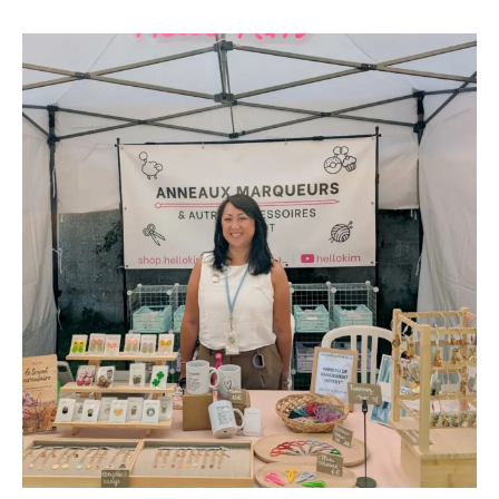
s
u
n
c
v
t
t
t
e
e
a
u
e
b
l
g
b
r
o
r
r
e
e
o
y
a
s
k
m
t