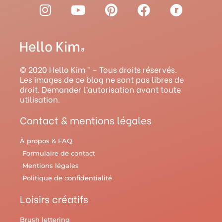
I
Y
P
F
R
n
o
i
a
a
s
u
n
c
v
t
t
t
e
e
a
u
e
b
l
g
b
r
o
r
© 2020 Hello Kim ™ – Tous droits réservés.
r
e
e
o
y
Les images de ce blog ne sont pas libres de
droit. Demander l’autorisation avant toute
a
s
k
utilisation.
m
t
Contact & mentions légales
À propos & FAQ
Formulaire de contact
Mentions légales
Politique de confidentialité
Loisirs créatifs
Brush lettering