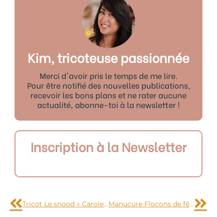
Kim, tricoteuse passionnée
Merci d'avoir pris le temps de me lire.
Pour être notifié des nouvelles publications,
recevoir les bons plans et ne rater aucune
actualité, abonne-toi à la newsletter !
Inscription à la Newsletter
Précédent
Sui
Tricot Le snood « Carole » avec explications et diagramme
Manucure Flocons de fêtes