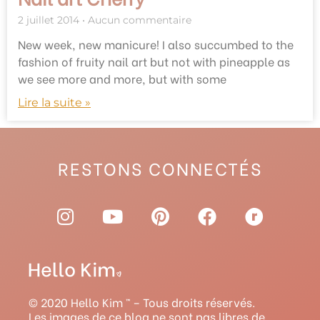
2 juillet 2014
Aucun commentaire
New week, new manicure! I also succumbed to the
fashion of fruity nail art but not with pineapple as
we see more and more, but with some
Lire la suite »
RESTONS CONNECTÉS
I
Y
P
F
R
n
o
i
a
a
s
u
n
c
v
t
t
t
e
e
a
u
e
b
l
g
b
r
o
r
© 2020 Hello Kim ™ – Tous droits réservés.
r
e
e
o
y
Les images de ce blog ne sont pas libres de