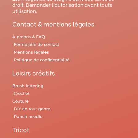
droit. Demander l’autorisation avant toute
a
s
k
utilisation.
m
t
Contact & mentions légales
À propos & FAQ
Formulaire de contact
Mentions légales
Politique de confidentialité
Loisirs créatifs
Brush lettering
Crochet
Couture
DIY en tout genre
Punch needle
Tricot