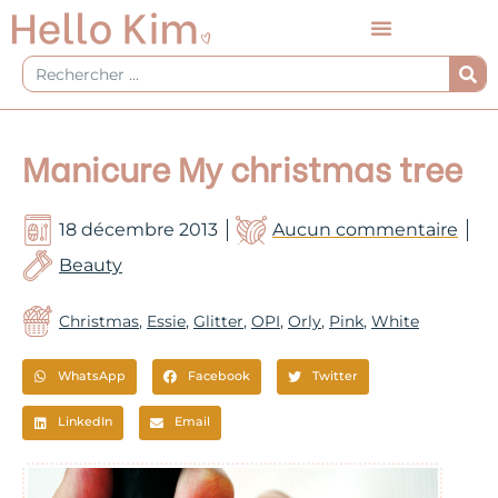
Aller
au
contenu
Rechercher
Manicure My christmas tree
18 décembre 2013
Aucun commentaire
Beauty
Christmas
,
Essie
,
Glitter
,
OPI
,
Orly
,
Pink
,
White
WhatsApp
Facebook
Twitter
LinkedIn
Email