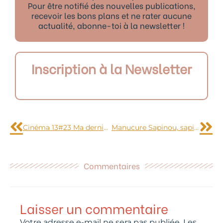
Pour être notifié des nouvelles publications,
recevoir les bons plans et ne rater aucune
actualité, abonne-toi à la newsletter !
Inscription à la Newsletter
Précédent
Sui
Cinéma 13#23 Ma dernière séance
Manucure Sapinou, sapinou !
Commentaires
Laisser un commentaire
Votre adresse e-mail ne sera pas publiée.
Les