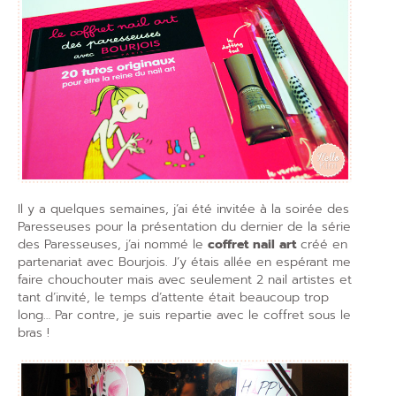
Il y a quelques semaines, j’ai été invitée à la soirée des
Paresseuses pour la présentation du dernier de la série
des Paresseuses, j’ai nommé le
coffret nail art
créé en
partenariat avec Bourjois. J’y étais allée en espérant me
faire chouchouter mais avec seulement 2 nail artistes et
tant d’invité, le temps d’attente était beaucoup trop
long… Par contre, je suis repartie avec le coffret sous le
bras !