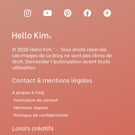
I
Y
P
F
R
n
o
i
a
a
s
u
n
c
v
t
t
t
e
e
a
u
e
b
l
g
b
r
o
r
© 2020 Hello Kim ™ – Tous droits réservés.
r
e
e
o
y
Les images de ce blog ne sont pas libres de
droit. Demander l’autorisation avant toute
a
s
k
utilisation.
m
t
Contact & mentions légales
À propos & FAQ
Formulaire de contact
Mentions légales
Politique de confidentialité
Loisirs créatifs