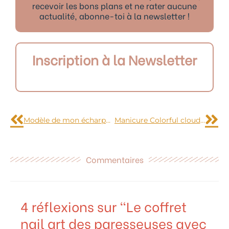
recevoir les bons plans et ne rater aucune
actualité, abonne-toi à la newsletter !
Inscription à la Newsletter
Précédent
Sui
Modèle de mon écharpe à torsades revu et corrigé – Explications et diagramme
Manicure Colorful cloud pattern
Commentaires
4 réflexions sur “Le coffret
nail art des paresseuses avec