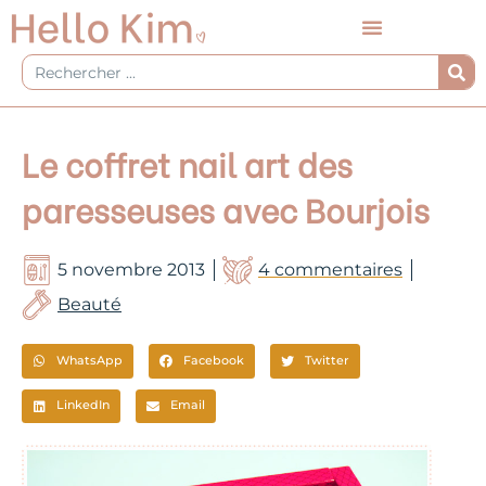
Aller
au
contenu
Rechercher
Le coffret nail art des
paresseuses avec Bourjois
5 novembre 2013
4 commentaires
Beauté
WhatsApp
Facebook
Twitter
LinkedIn
Email