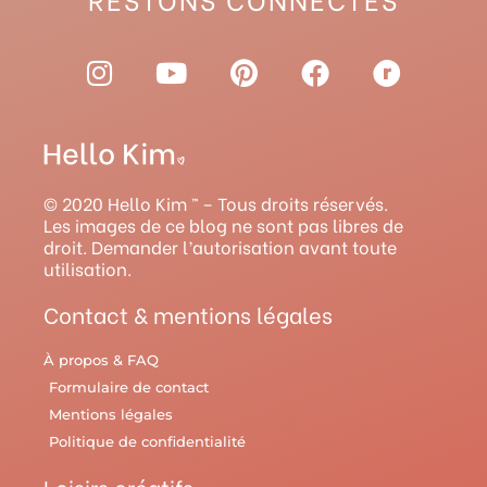
I
Y
P
F
R
n
o
i
a
a
s
u
n
c
v
t
t
t
e
e
a
u
e
b
l
g
b
r
o
r
© 2020 Hello Kim ™ – Tous droits réservés.
r
e
e
o
y
Les images de ce blog ne sont pas libres de
droit. Demander l’autorisation avant toute
a
s
k
utilisation.
m
t
Contact & mentions légales
À propos & FAQ
Formulaire de contact
Mentions légales
Politique de confidentialité
Loisirs créatifs