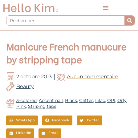
Aller
au
contenu
Rechercher
Manicure French manucure
by stripping tape
2 octobre 2013
Aucun commentaire
Beauty
3-colored
,
Accent nail
,
Black
,
Glitter
,
Lilac
,
OPI
,
Orly
,
Pink
,
Striping tape
WhatsApp
Facebook
Twitter
LinkedIn
Email