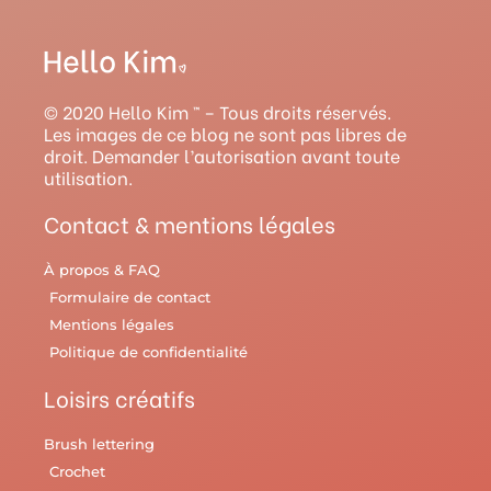
s
u
n
c
v
t
t
t
e
e
a
u
e
b
l
g
b
r
o
r
© 2020 Hello Kim ™ – Tous droits réservés.
r
e
e
o
y
Les images de ce blog ne sont pas libres de
droit. Demander l’autorisation avant toute
a
s
k
utilisation.
m
t
Contact & mentions légales
À propos & FAQ
Formulaire de contact
Mentions légales
Politique de confidentialité
Loisirs créatifs
Brush lettering
Crochet