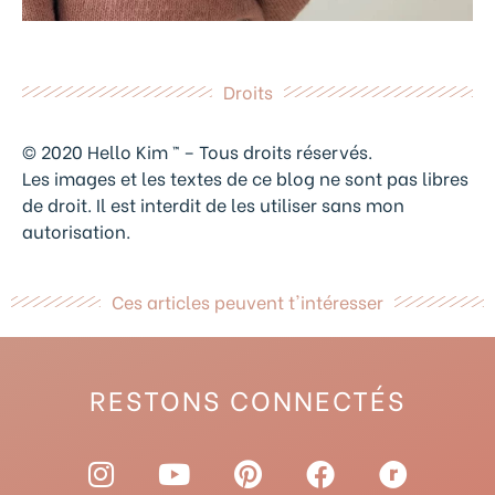
Droits
© 2020 Hello Kim ™ – Tous droits réservés.
Les images et les textes de ce blog ne sont pas libres
de droit. Il est interdit de les utiliser sans mon
autorisation.
Ces articles peuvent t'intéresser
RESTONS CONNECTÉS
I
Y
P
F
R
n
o
i
a
a