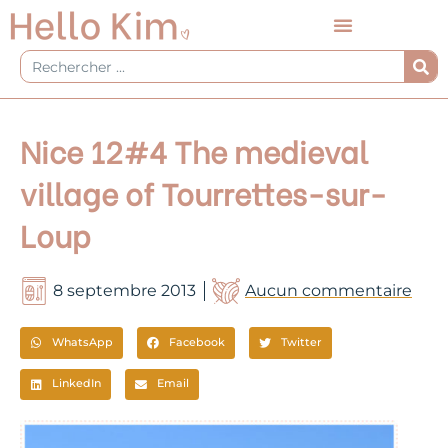
Aller
au
contenu
Rechercher
Nice 12#4 The medieval
village of Tourrettes-sur-
Loup
8 septembre 2013
Aucun commentaire
WhatsApp
Facebook
Twitter
LinkedIn
Email