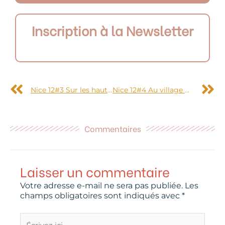
Inscription à la Newsletter
Précédent
S
Nice 12#3 Sur les hauteurs de Roquebrune Cap Martin
Nice 12#4 Au village médiéval de Tourrettes-sur-Loup
Commentaires
Laisser un commentaire
Votre adresse e-mail ne sera pas publiée.
Les
champs obligatoires sont indiqués avec
*
Écrivez