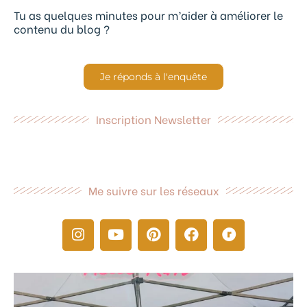
Tu as quelques minutes pour m’aider à améliorer le
contenu du blog ?
Je réponds à l'enquête
Inscription Newsletter
Me suivre sur les réseaux
I
Y
P
F
R
n
o
i
a
a
s
u
n
c
v
t
t
t
e
e
a
u
e
b
l
g
b
r
o
r