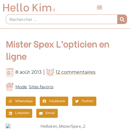
Aller
au
contenu
Rechercher
Mister Spex L’opticien en
ligne
8 août 2013
12 commentaires
Mode
,
Sites favoris
WhatsApp
Facebook
Twitter
LinkedIn
Email