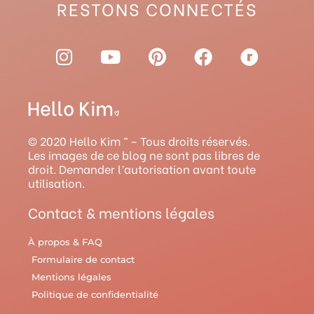
RESTONS CONNECTÉS
I
Y
P
F
R
n
o
i
a
a
s
u
n
c
v
t
t
t
e
e
a
u
e
b
l
g
b
r
o
r
© 2020 Hello Kim ™ – Tous droits réservés.
r
e
e
o
y
Les images de ce blog ne sont pas libres de
droit. Demander l’autorisation avant toute
a
s
k
utilisation.
m
t
Contact & mentions légales
À propos & FAQ
Formulaire de contact
Mentions légales
Politique de confidentialité