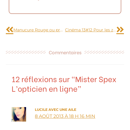
Précédent
Sui
Manucure Rouge ou presque
Cinéma 13#12 Pour les zygomatiques et le plaisir des yeux
Commentaires
12 réflexions sur “Mister Spex
L’opticien en ligne”
LUCILE AVEC UNE AILE
8 AOÛT 2013 À 18 H 16 MIN