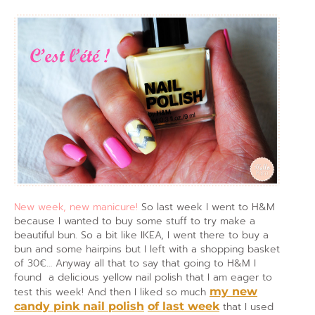
New week, new manicure!
So last week I went to H&M
because I wanted to buy some stuff to try make a
beautiful bun. So a bit like IKEA, I went there to buy a
bun and some hairpins but I left with a shopping basket
of 30€… Anyway all that to say that going to H&M I
found a delicious yellow nail polish that I am eager to
test this week! And then I liked so much
my new
candy pink nail polish
of last week
that I used