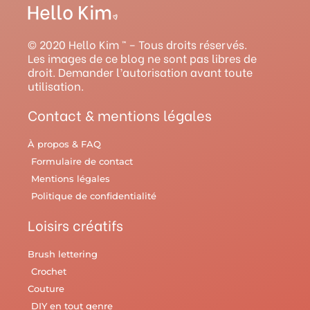
t
t
t
e
e
a
u
e
b
l
g
b
r
o
r
© 2020 Hello Kim ™ – Tous droits réservés.
r
e
e
o
y
Les images de ce blog ne sont pas libres de
droit. Demander l’autorisation avant toute
a
s
k
utilisation.
m
t
Contact & mentions légales
À propos & FAQ
Formulaire de contact
Mentions légales
Politique de confidentialité
Loisirs créatifs
Brush lettering
Crochet
Couture
DIY en tout genre