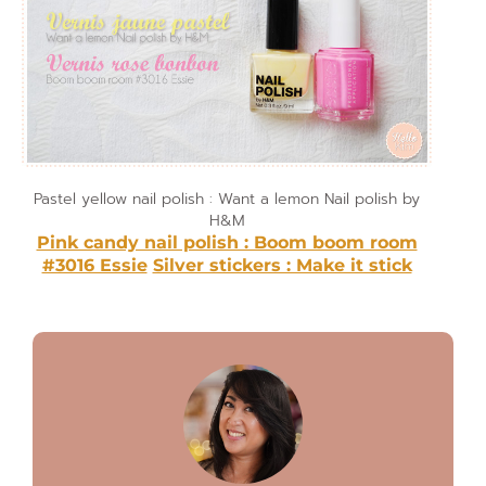
Pastel yellow nail polish : Want a lemon Nail polish by
H&M
Pink candy nail polish : Boom boom room
#3016 Essie
Silver stickers : Make it stick