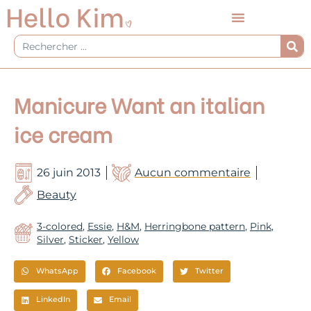
Aller
au
contenu
Rechercher
Manicure Want an italian
ice cream
26 juin 2013
Aucun commentaire
Beauty
3-colored
,
Essie
,
H&M
,
Herringbone pattern
,
Pink
,
Silver
,
Sticker
,
Yellow
WhatsApp
Facebook
Twitter
LinkedIn
Email