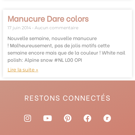
Manucure Dare colors
17 juin 2014
Aucun commentaire
Nouvelle semaine, nouvelle manucure
! Malheureusement, pas de jolis motifs cette
semaine encore mais que de la couleur ! White nail
polish: Alpine snow #NL L00 OPI
Lire la suite »
RESTONS CONNECTÉS
I
Y
P
F
R
n
o
i
a
a
s
u
n
c
v