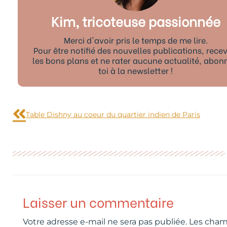
Kim, tricoteuse passionnée
Merci d'avoir pris le temps de me lire.
Pour être notifié des nouvelles publications, recev
les bons plans et ne rater aucune actualité, abon
toi à la newsletter !
Précédent
Table Dishny au coeur du quartier indien de Paris
Laisser un commentaire
Votre adresse e-mail ne sera pas publiée.
Les cham