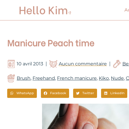
Aller
au
A
contenu
Manicure Peach time
10 avril 2013
Aucun commentaire
Be
Brush
,
Freehand
,
French manicure
,
Kiko
,
Nude
,
O
WhatsApp
Facebook
Twitter
LinkedIn