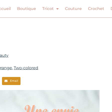
ccueil
Boutique
Tricot
Couture
Crochet
auty
range
,
Two-colored
Email