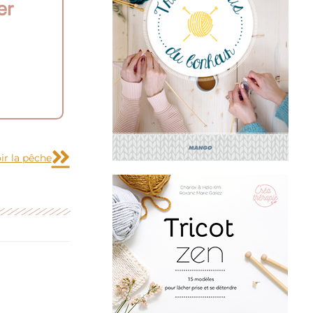
er
Suivant
r la pêche