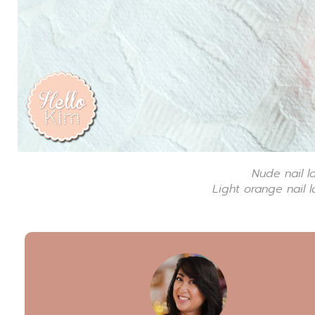
Nude nail l
Light orange nail 