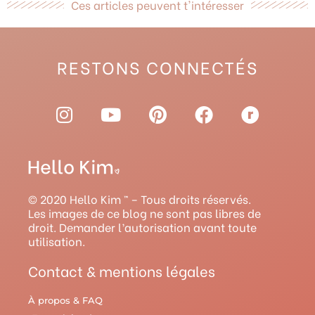
Ces articles peuvent t'intéresser
RESTONS CONNECTÉS
I
Y
P
F
R
n
o
i
a
a
s
u
n
c
v
t
t
t
e
e
a
u
e
b
l
g
b
r
o
r
© 2020 Hello Kim ™ – Tous droits réservés.
r
e
e
o
y
Les images de ce blog ne sont pas libres de
droit. Demander l’autorisation avant toute
a
s
k
utilisation.
m
t
Contact & mentions légales
À propos & FAQ