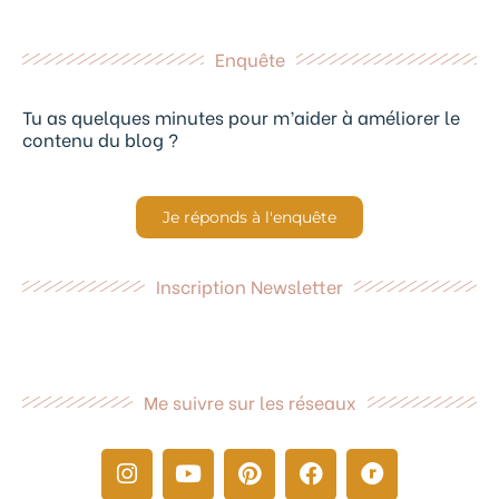
Enquête
Tu as quelques minutes pour m’aider à améliorer le
contenu du blog ?
Je réponds à l'enquête
Inscription Newsletter
Me suivre sur les réseaux
I
Y
P
F
R
n
o
i
a
a