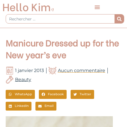
Aller
au
contenu
Rechercher
Manicure Dressed up for the
New year’s eve
1 janvier 2013
Aucun commentaire
Beauty
WhatsApp
Facebook
Twitter
LinkedIn
Email