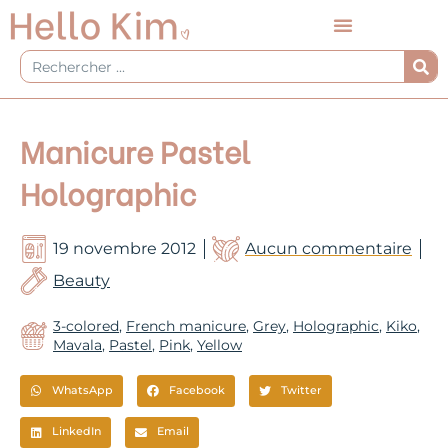
Aller
au
contenu
Rechercher
Manicure Pastel
Holographic
19 novembre 2012
Aucun commentaire
Beauty
3-colored
,
French manicure
,
Grey
,
Holographic
,
Kiko
,
Mavala
,
Pastel
,
Pink
,
Yellow
WhatsApp
Facebook
Twitter
LinkedIn
Email