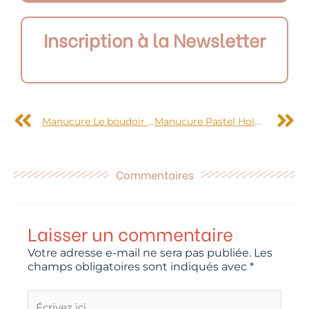
Inscription à la Newsletter
Précédent
S
Manucure Le boudoir made in NailPatchMe
Manucure Pastel Holographic
Commentaires
Laisser un commentaire
Votre adresse e-mail ne sera pas publiée.
Les
champs obligatoires sont indiqués avec
*
Écrivez