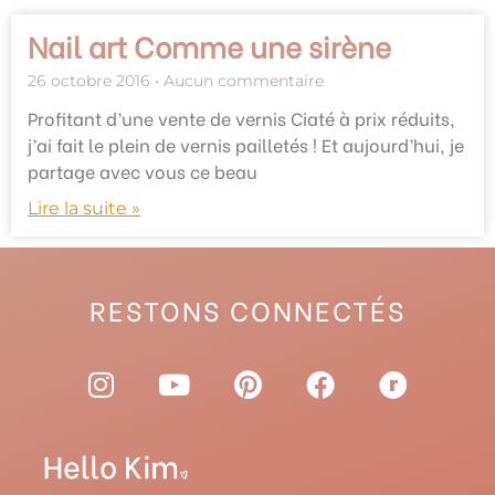
Nail art Comme une sirène
26 octobre 2016
Aucun commentaire
Profitant d’une vente de vernis Ciaté à prix réduits,
j’ai fait le plein de vernis pailletés ! Et aujourd’hui, je
partage avec vous ce beau
Lire la suite »
RESTONS CONNECTÉS
I
Y
P
F
R
n
o
i
a
a
s
u
n
c
v
t
t
t
e
e
a
u
e
b
l