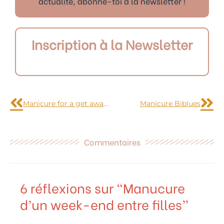
actualité, abonne-toi à la newsletter !
Inscription à la Newsletter
Précédent
Sui
Manicure for a get away between girlfriends
Manicure Biblues
Commentaires
6 réflexions sur “Manucure
d’un week-end entre filles”