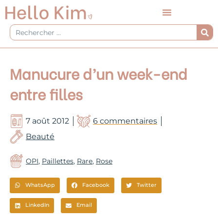
Aller
au
contenu
Rechercher
Manucure d’un week-end
entre filles
7 août 2012
6 commentaires
Beauté
OPI
,
Paillettes
,
Rare
,
Rose
WhatsApp
Facebook
Twitter
LinkedIn
Email