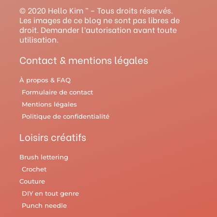
g
b
r
o
r
© 2020 Hello Kim ™ – Tous droits réservés.
r
e
e
o
y
Les images de ce blog ne sont pas libres de
droit. Demander l’autorisation avant toute
a
s
k
utilisation.
m
t
Contact & mentions légales
À propos & FAQ
Formulaire de contact
Mentions légales
Politique de confidentialité
Loisirs créatifs
Brush lettering
Crochet
Couture
DIY en tout genre
Punch needle