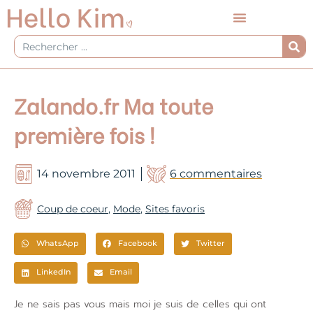
Aller
au
contenu
Rechercher
Zalando.fr Ma toute
première fois !
14 novembre 2011
6 commentaires
Coup de coeur
,
Mode
,
Sites favoris
WhatsApp
Facebook
Twitter
LinkedIn
Email
Je ne sais pas vous mais moi je suis de celles qui ont