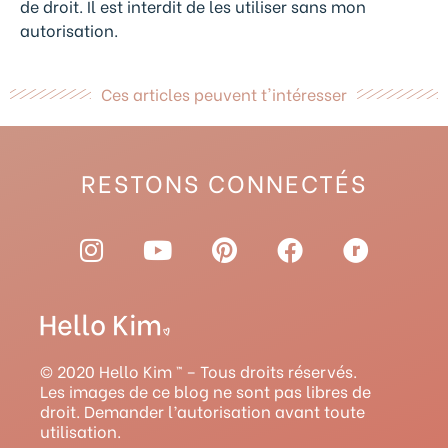
de droit. Il est interdit de les utiliser sans mon
autorisation.
Ces articles peuvent t'intéresser
RESTONS CONNECTÉS
I
Y
P
F
R
n
o
i
a
a
s
u
n
c
v
t
t
t
e
e
a
u
e
b
l
g
b
r
o
r
© 2020 Hello Kim ™ – Tous droits réservés.
r
e
e
o
y
Les images de ce blog ne sont pas libres de
droit. Demander l’autorisation avant toute
a
s
k
utilisation.
m
t