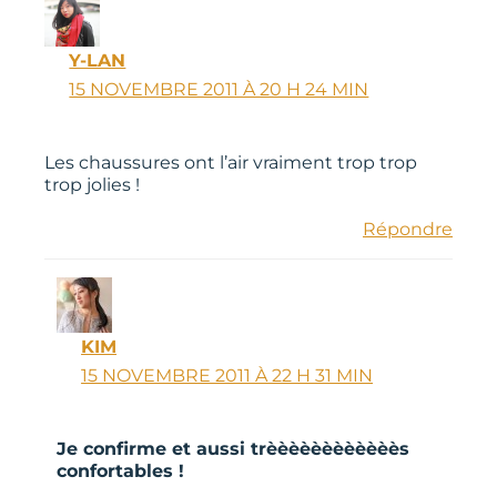
Y-LAN
15 NOVEMBRE 2011 À 20 H 24 MIN
Les chaussures ont l’air vraiment trop trop
trop jolies !
Répondre
KIM
15 NOVEMBRE 2011 À 22 H 31 MIN
Je confirme et aussi trèèèèèèèèèèèès
confortables !