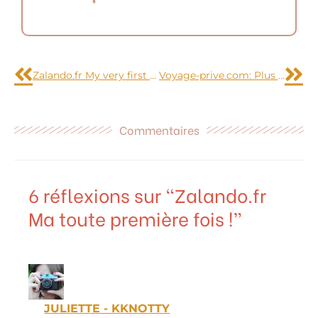
Précédent
Sui
Zalando.fr My very first time
Voyage-prive.com: Plus jamais !
Commentaires
6 réflexions sur “Zalando.fr
Ma toute première fois !”
JULIETTE - KKNOTTY