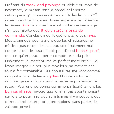
Profitant du
week-end prolongé
du début du mois de
novembre, je m’étais mise à parcourir l’énorme
er
catalogue et j’ai commandé ces 2 articles le mardi 1
novembre dans la soirée. J’avais espéré être livrée via
le réseau
Kiala
le samedi suivant malheureusement je
n’ai reçu l’alerte que
8 jours après la prise de
commande
. Conclusion de l’expérience, je suis
ravie
.
Mes 2 grandes peur étaient que les chaussures ne
m’aillent pas et que le manteau soit finalement mal
coupé et que le tissu ne soit pas d’aussi
bonne qualité
que ce qu’on peut espérer compte tenu du prix.
Finalement, le manteau me va parfaitement bien. Si je
l’avais imaginé un peu plus moelleux, sa matière est
tout à fait convenable. Les chaussures me vont comme
un gant et sont tellement
jolies
! Bon vous l’aurez
compris, je ne vais pas avoir à tester le processus de
retour. Pour une personne qui aime particulièrement les
bonnes affaires,
j’avoue que je n’irai pas spontanément
sur le site pour faire des achats mais il y a souvent des
offres spéciales et autres promotions, sans parler de
zalando-prive.fr !