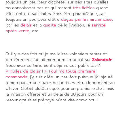
toujours un peu peur d’acheter sur des sites qu’elles
ne connaissent pas et qui restent
très fidèles
quand
elles ont été satisfaites. Sans être paranoïaque, j’ai
toujours un peu peur d’être
déçue par la marchandise
,
par les
délais
et la
qualité
de la livraison, le
service
après-vente
, etc.
Et il y a des fois où je me laisse volontiers tenter et
dernièrement j’ai fait mon premier achat sur
Zalando.fr
.
Vous avez certainement déjà vu ces publicités ?
« Hurlez de plaisir ! »
.
Pour ma toute première
commande
, j’y suis allée un peu fort puisque j’ai ajouté
à mon panier une paire de bottines et un long manteau
d’hiver. C’était plutôt risqué pour un premier achat mais
la livraison offerte et un délai de 30 jours pour un
retour gratuit et prépayé m’ont vite convaincu !