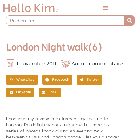
Aller
au
contenu
Rechercher
London Night walk(6)
1 novembre 2011
Aucun commentaire
WhatsApp
Facebook
Twitter
LinkedIn
Email
I continue my review in pictures of my last trip to
London. I’m definitely not a night owl but here is a
series of photos I took during an evening walk
between St Paul and London bridge. I let you discover