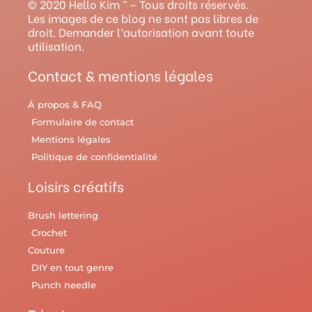
© 2020 Hello Kim ™ – Tous droits réservés.
r
e
e
o
y
Les images de ce blog ne sont pas libres de
droit. Demander l’autorisation avant toute
a
s
k
utilisation.
m
t
Contact & mentions légales
À propos & FAQ
Formulaire de contact
Mentions légales
Politique de confidentialité
Loisirs créatifs
Brush lettering
Crochet
Couture
DIY en tout genre
Punch needle