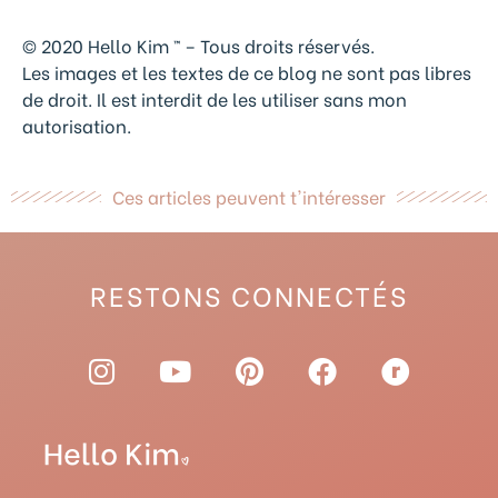
© 2020 Hello Kim ™ – Tous droits réservés.
Les images et les textes de ce blog ne sont pas libres
de droit. Il est interdit de les utiliser sans mon
autorisation.
Ces articles peuvent t'intéresser
RESTONS CONNECTÉS
I
Y
P
F
R
n
o
i
a
a
s
u
n
c
v
t
t
t
e
e
a
u
e
b
l
g
b
r
o
r