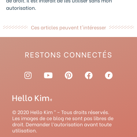
de droit. Il est interdit de les utiliser sans mon
autorisation.
Ces articles peuvent t'intéresser
RESTONS CONNECTÉS
I
Y
P
F
R
n
o
i
a
a
s
u
n
c
v
t
t
t
e
e
a
u
e
b
l
g
b
r
o
r
© 2020 Hello Kim ™ – Tous droits réservés.
r
e
e
o
y
Les images de ce blog ne sont pas libres de
droit. Demander l’autorisation avant toute
a
s
k
utilisation.
m
t