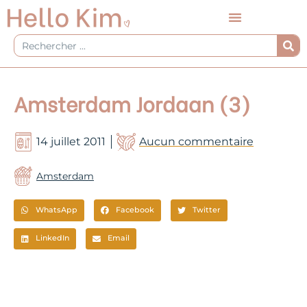
Aller
au
contenu
Rechercher
Amsterdam Jordaan (3)
14 juillet 2011
Aucun commentaire
Amsterdam
WhatsApp
Facebook
Twitter
LinkedIn
Email