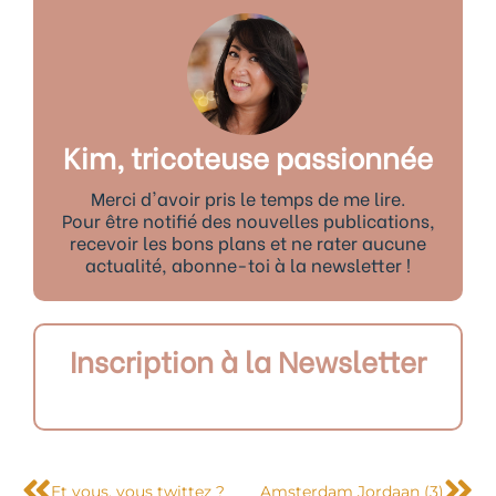
Kim, tricoteuse passionnée
Merci d'avoir pris le temps de me lire.
Pour être notifié des nouvelles publications,
recevoir les bons plans et ne rater aucune
actualité, abonne-toi à la newsletter !
Inscription à la Newsletter
Précédent
Sui
Et vous, vous twittez ?
Amsterdam Jordaan (3)