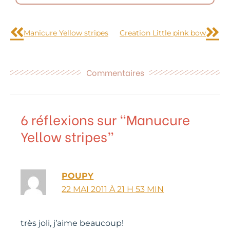
Précédent
Sui
Manicure Yellow stripes
Creation Little pink bow
Commentaires
6 réflexions sur “Manucure
Yellow stripes”
POUPY
22 MAI 2011 À 21 H 53 MIN
très joli, j’aime beaucoup!