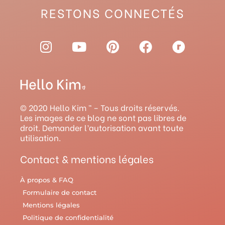
RESTONS CONNECTÉS
I
Y
P
F
R
n
o
i
a
a
s
u
n
c
v
t
t
t
e
e
a
u
e
b
l
g
b
r
o
r
© 2020 Hello Kim ™ – Tous droits réservés.
r
e
e
o
y
Les images de ce blog ne sont pas libres de
droit. Demander l’autorisation avant toute
a
s
k
utilisation.
m
t
Contact & mentions légales
À propos & FAQ
Formulaire de contact
Mentions légales
Politique de confidentialité