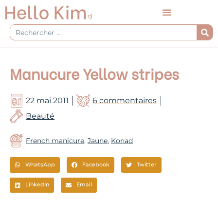
Aller
au
contenu
Rechercher
Manucure Yellow stripes
22 mai 2011
6 commentaires
Beauté
French manicure
,
Jaune
,
Konad
WhatsApp
Facebook
Twitter
LinkedIn
Email