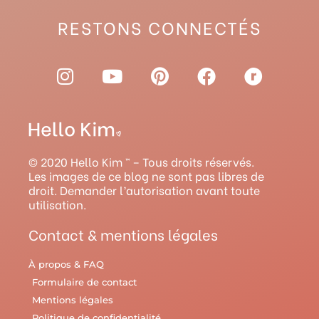
RESTONS CONNECTÉS
I
Y
P
F
R
n
o
i
a
a
s
u
n
c
v
t
t
t
e
e
a
u
e
b
l
g
b
r
o
r
© 2020 Hello Kim ™ – Tous droits réservés.
r
e
e
o
y
Les images de ce blog ne sont pas libres de
droit. Demander l’autorisation avant toute
a
s
k
utilisation.
m
t
Contact & mentions légales
À propos & FAQ
Formulaire de contact
Mentions légales
Politique de confidentialité