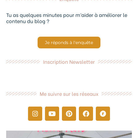
Tu as quelques minutes pour m’aider à améliorer le
contenu du blog ?
Je réponds à l'enquête
Inscription Newsletter
Me suivre sur les réseaux
I
Y
P
F
R
n
o
i
a
a
s
u
n
c
v
t
t
t
e
e
a
u
e
b
l