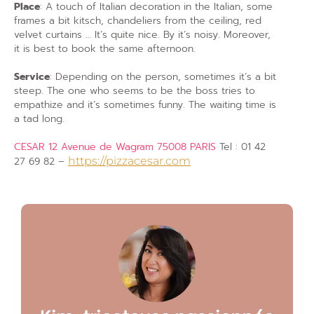
Place
: A touch of Italian decoration in the Italian, some
frames a bit kitsch, chandeliers from the ceiling, red
velvet curtains … It’s quite nice. By it’s noisy. Moreover,
it is best to book the same afternoon.
Service
: Depending on the person, sometimes it’s a bit
steep. The one who seems to be the boss tries to
empathize and it’s sometimes funny. The waiting time is
a tad long.
CESAR 12 Avenue de Wagram 75008 PARIS
Tel : 01 42
27 69 82 –
https://pizzacesar.com