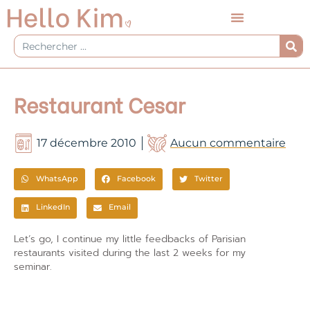
Aller
au
contenu
Rechercher
Restaurant Cesar
17 décembre 2010
Aucun commentaire
WhatsApp
Facebook
Twitter
LinkedIn
Email
Let’s go, I continue my little feedbacks of Parisian
restaurants visited during the last 2 weeks for my
seminar.