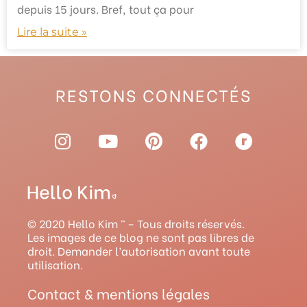
depuis 15 jours. Bref, tout ça pour
Lire la suite »
RESTONS CONNECTÉS
I
Y
P
F
R
n
o
i
a
a
s
u
n
c
v
t
t
t
e
e
a
u
e
b
l
g
b
r
o
r
© 2020 Hello Kim ™ – Tous droits réservés.
r
e
e
o
y
Les images de ce blog ne sont pas libres de
droit. Demander l’autorisation avant toute
a
s
k
utilisation.
m
t
Contact & mentions légales