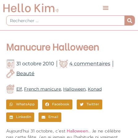
Aller
au
contenu
Rechercher
Manucure Halloween
31 octobre 2010
4 commentaires
Beauté
Elf
,
French manicure
,
Halloween
,
Konad
WhatsApp
Facebook
Twitter
LinkedIn
Email
Aujourd’hui 31 octobre, c’est
Halloween
… Je ne célèbre
pas cette fête, j’en ai jamais eu l’habitude ni vraiment