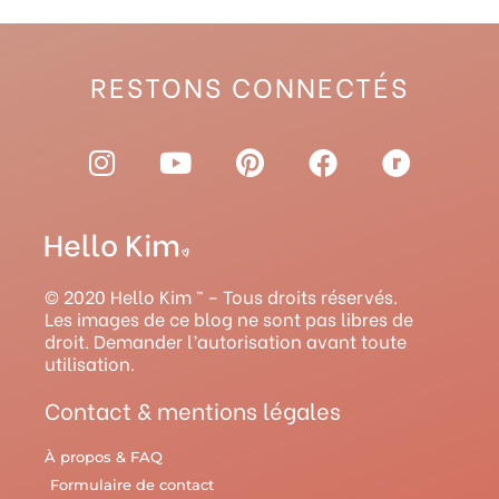
RESTONS CONNECTÉS
I
Y
P
F
R
n
o
i
a
a
s
u
n
c
v
t
t
t
e
e
a
u
e
b
l
g
b
r
o
r
© 2020 Hello Kim ™ – Tous droits réservés.
r
e
e
o
y
Les images de ce blog ne sont pas libres de
droit. Demander l’autorisation avant toute
a
s
k
utilisation.
m
t
Contact & mentions légales
À propos & FAQ
Formulaire de contact