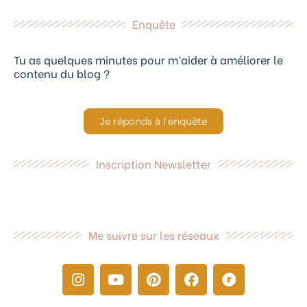
Enquête
Tu as quelques minutes pour m’aider à améliorer le
contenu du blog ?
Je réponds à l'enquête
Inscription Newsletter
Me suivre sur les réseaux
I
Y
P
F
R
n
o
i
a
a
s
u
n
c
v