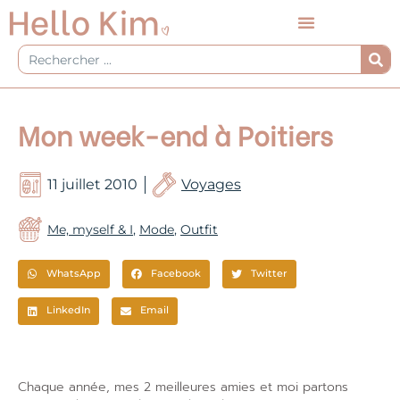
Aller
au
contenu
Rechercher
Mon week-end à Poitiers
11 juillet 2010
Voyages
Me, myself & I
,
Mode
,
Outfit
WhatsApp
Facebook
Twitter
LinkedIn
Email
Chaque année, mes 2 meilleures amies et moi partons