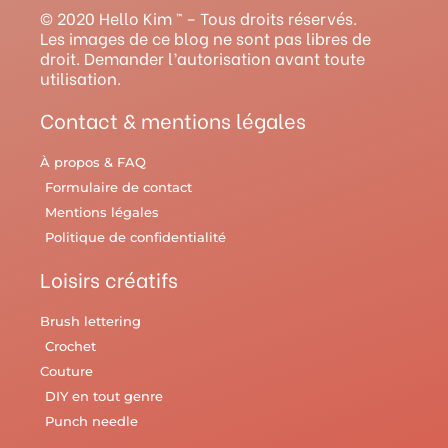
g
b
r
o
r
© 2020 Hello Kim ™ – Tous droits réservés.
r
e
e
o
y
Les images de ce blog ne sont pas libres de
droit. Demander l’autorisation avant toute
a
s
k
utilisation.
m
t
Contact & mentions légales
À propos & FAQ
Formulaire de contact
Mentions légales
Politique de confidentialité
Loisirs créatifs
Brush lettering
Crochet
Couture
DIY en tout genre
Punch needle