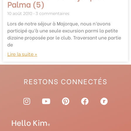
Palma (5)
10 août 2010
3 commentaires
Lors de notre séjour à Majorque, nous n’avons
participé qu’à une seule excursion parmi la petite
dizaine proposée par le club. Traversant une partie
de
Lire la suite »
RESTONS CONNECTÉS
I
Y
P
F
R
n
o
i
a
a
s
u
n
c
v
t
t
t
e
e
a
u
e
b
l