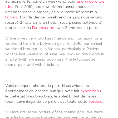
au moins le temps d’un week-end pour
une virée entre
filles
. Pour 2010, notre week-end annuel nous a
amenées dans la Vienne, et plus particulièrement à
Poitiers
. Pour le dernier week-end de juin, nous avions
réservé 2 nuits dans un hôtel (avec piscine extérieure)
à proximité du
Futuroscope
avec 2 entrées au parc.
// Every year, my two best friends and I go away for a
weekend for a trip between girls. For 2010, our annual
weekend brought us in Vienna, particularly in Poitiers.
For the last weekend of June, we booked two nights in
a hotel (with swimming pool) near the Futuroscope
theme park and with 2 tickets.
Voici quelques photos du parc. Nous avions eu
énormément de chance puisqu’il avait fait
hyper beau
,
le ciel était bleu bleu bleu, le soleil brillait de milles
feux ! L’avantage de ce parc c’est toute cette
verdure
…
// Here are some picture of the theme park. We were
very lucky because the weather was very nice, the sky