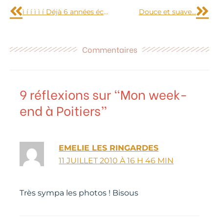
ì í í ì ì í Déjà 6 années écoulées…
Douce et suave…
Commentaires
9 réflexions sur “Mon week-
end à Poitiers”
EMELIE LES RINGARDES
11 JUILLET 2010 À 16 H 46 MIN
Très sympa les photos ! Bisous