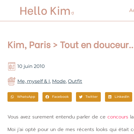
Aller
au
A
contenu
Kim, Paris > Tout en douceur
10 juin 2010
Me, myself & I
,
Mode
,
Outfit
WhatsApp
Facebook
Twitter
LinkedIn
Vous avez surement entendu parler de ce
concours
l
Moi j’ai opté pour un de mes récents looks qui étai