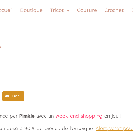
ccueil
Boutique
Tricot
Couture
Crochet
…
Email
ancé par
Pimkie
avec un
week-end shopping
en jeu !
t composé à 90% de pièces de l’enseigne.
Alors, votez pour