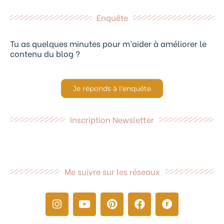
Enquête
Tu as quelques minutes pour m’aider à améliorer le
contenu du blog ?
Je réponds à l'enquête
Inscription Newsletter
Me suivre sur les réseaux
I
Y
P
F
R
n
o
i
a
a
s
u
n
c
v