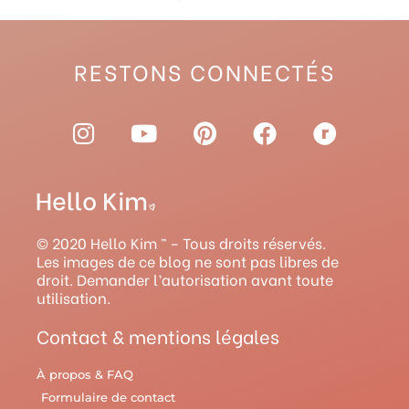
RESTONS CONNECTÉS
I
Y
P
F
R
n
o
i
a
a
s
u
n
c
v
t
t
t
e
e
a
u
e
b
l
g
b
r
o
r
© 2020 Hello Kim ™ – Tous droits réservés.
r
e
e
o
y
Les images de ce blog ne sont pas libres de
droit. Demander l’autorisation avant toute
a
s
k
utilisation.
m
t
Contact & mentions légales
À propos & FAQ
Formulaire de contact