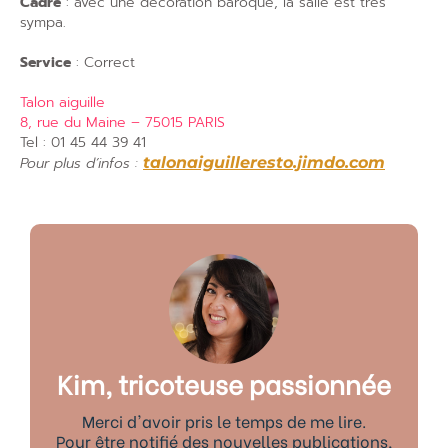
Cadre
: avec une décoration baroque, la salle est très
sympa.
Service
: Correct
Talon aiguille
8, rue du Maine – 75015 PARIS
Tel : 01 45 44 39 41
Pour plus d’infos :
talonaiguilleresto.jimdo.com
Kim, tricoteuse passionnée
Merci d'avoir pris le temps de me lire.
Pour être notifié des nouvelles publications,