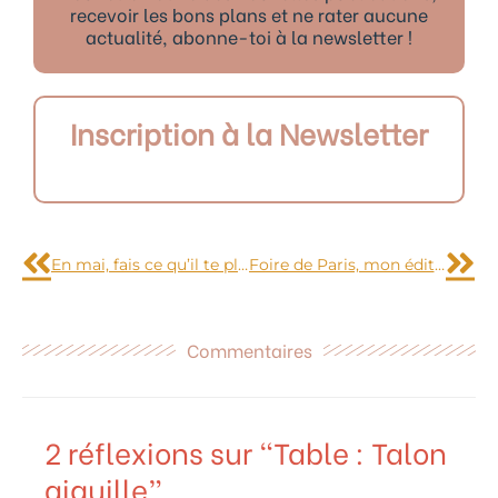
recevoir les bons plans et ne rater aucune
actualité, abonne-toi à la newsletter !
Inscription à la Newsletter
Précédent
Sui
En mai, fais ce qu’il te plaît !
Foire de Paris, mon édition 2010
Commentaires
2 réflexions sur “Table : Talon
aiguille”