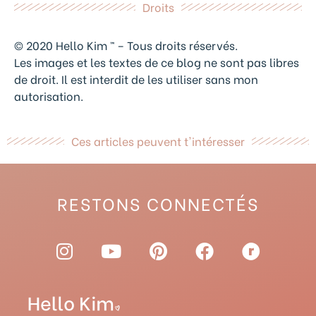
Droits
© 2020 Hello Kim ™ – Tous droits réservés.
Les images et les textes de ce blog ne sont pas libres
de droit. Il est interdit de les utiliser sans mon
autorisation.
Ces articles peuvent t'intéresser
RESTONS CONNECTÉS
I
Y
P
F
R
n
o
i
a
a
s
u
n
c
v
t
t
t
e
e
a
u
e
b
l