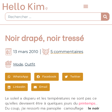
Aller
au
contenu
Rechercher
Noir drapé, noir tressé
13 mars 2010
5 commentaires
Mode
,
Outfit
WhatsApp
Facebook
Twitter
LinkedIn
Email
Le soleil a disparu et les températures ne sont pas ce
qu’elles devraient être à quelques jours du
printemps
…
Du coup, j’ai ressorti ma panoplie camouflage :
le noir