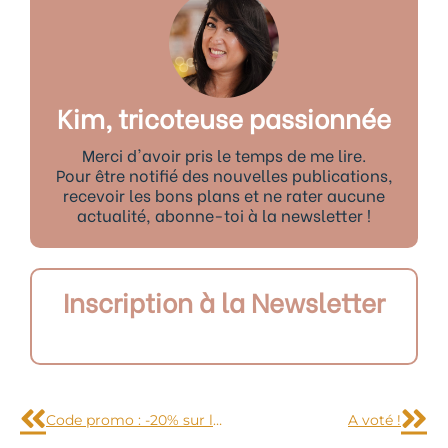
Kim, tricoteuse passionnée
Merci d'avoir pris le temps de me lire.
Pour être notifié des nouvelles publications,
recevoir les bons plans et ne rater aucune
actualité, abonne-toi à la newsletter !
Inscription à la Newsletter
Précédent
Sui
Code promo : -20% sur l’e-shop d’American Retro jusqu’au 24 mars 2010
A voté !