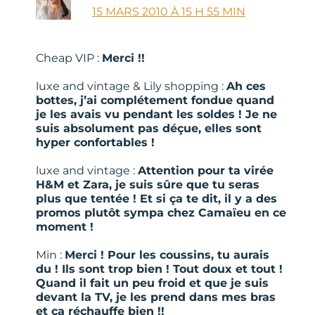
15 MARS 2010 À 15 H 55 MIN
Cheap VIP :
Merci !!
luxe and vintage & Lily shopping :
Ah ces
bottes, j’ai complétement fondue quand
je les avais vu pendant les soldes ! Je ne
suis absolument pas déçue, elles sont
hyper confortables !
luxe and vintage :
Attention pour ta virée
H&M et Zara, je suis sûre que tu seras
plus que tentée ! Et si ça te dit, il y a des
promos plutôt sympa chez Camaïeu en ce
moment !
Min :
Merci ! Pour les coussins, tu aurais
du ! Ils sont trop bien ! Tout doux et tout !
Quand il fait un peu froid et que je suis
devant la TV, je les prend dans mes bras
et ça réchauffe bien !!