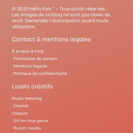
g
b
r
o
r
© 2020 Hello Kim ™ – Tous droits réservés.
r
e
e
o
y
Les images de ce blog ne sont pas libres de
droit. Demander l’autorisation avant toute
a
s
k
utilisation.
m
t
Contact & mentions légales
À propos & FAQ
Formulaire de contact
Mentions légales
Politique de confidentialité
Loisirs créatifs
Brush lettering
Crochet
Couture
DIY en tout genre
Punch needle