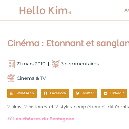
Aller
au
A
contenu
Cinéma : Etonnant et sanglan
21 mars 2010
3 commentaires
Cinéma & TV
WhatsApp
Facebook
Twitter
LinkedIn
2 films, 2 histoires et 2 styles complétement différen
// Les chèvres du Pentagone