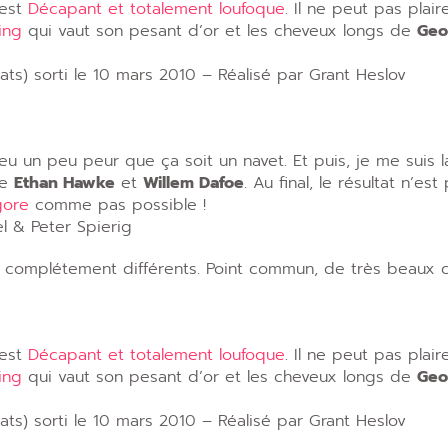
’est
Décapant et totalement loufoque
. Il ne peut pas plair
ting
qui vaut son pesant d’or et les cheveux longs de
Geo
s) sorti le 10 mars 2010 – Réalisé par Grant Heslov
u un peu peur que ça soit un navet. Et puis, je me suis l
me
Ethan Hawke
et
Willem Dafoe
. Au final, le résultat n’est
gore
comme pas possible !
l & Peter Spierig
les complétement différents. Point commun, de très beaux c
’est
Décapant et totalement loufoque
. Il ne peut pas plair
ting
qui vaut son pesant d’or et les cheveux longs de
Geo
s) sorti le 10 mars 2010 – Réalisé par Grant Heslov