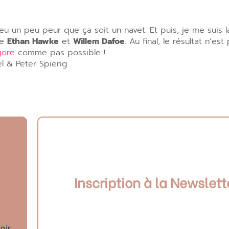
u un peu peur que ça soit un navet. Et puis, je me suis l
me
Ethan Hawke
et
Willem Dafoe
. Au final, le résultat n’est
gore
comme pas possible !
l & Peter Spierig
Inscription à la Newslett
oir