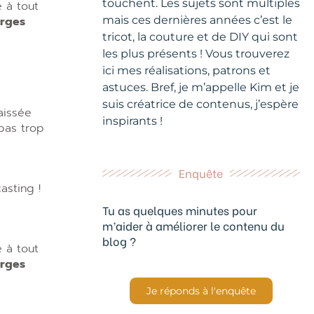
touchent. Les sujets sont multiples
e à tout
rges
mais ces dernières années c’est le
tricot, la couture et de DIY qui sont
les plus présents ! Vous trouverez
ici mes réalisations, patrons et
astuces. Bref, je m’appelle Kim et je
suis créatrice de contenus, j’espère
aissée
inspirants !
 pas trop
Enquête
asting !
Tu as quelques minutes pour
m’aider à améliorer le contenu du
blog ?
e à tout
rges
Je réponds à l'enquête