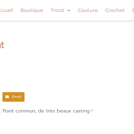
ccueil
Boutique
Tricot
Couture
Crochet
t
Email
ts. Point commun, de très beaux casting !