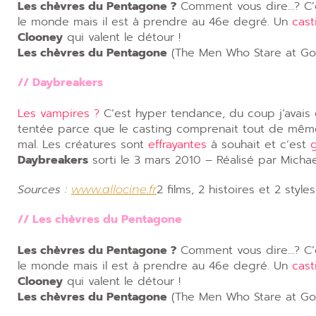
Les chèvres du Pentagone ?
Comment vous dire…? C
le monde mais il est à prendre au 46e degré. Un
cas
Clooney
qui valent le détour !
Les chèvres du Pentagone
(The Men Who Stare at Goat
// Daybreakers
Les vampires ?
C’est hyper tendance, du coup j’avais e
tentée parce que le casting comprenait tout de mê
mal. Les créatures sont
effrayantes
à souhait et c’est
Daybreakers
sorti le 3 mars 2010 – Réalisé par Michae
Sources :
2 films, 2 histoires et 2 sty
www.allocine.fr
// Les chèvres du Pentagone
Les chèvres du Pentagone ?
Comment vous dire…? C
le monde mais il est à prendre au 46e degré. Un
cas
Clooney
qui valent le détour !
Les chèvres du Pentagone
(The Men Who Stare at Goat