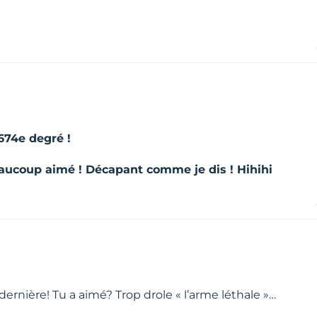
674e degré !
beaucoup aimé ! Décapant comme je dis ! Hihihi
 dernière! Tu a aimé? Trop drole « l’arme léthale »…