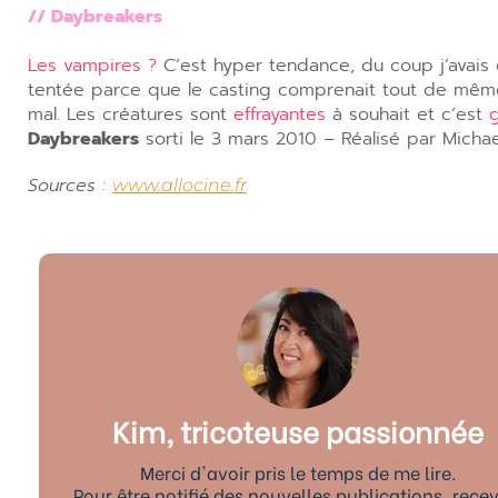
// Daybreakers
Les vampires ?
C’est hyper tendance, du coup j’avais e
tentée parce que le casting comprenait tout de mê
mal. Les créatures sont
effrayantes
à souhait et c’est
Daybreakers
sorti le 3 mars 2010 – Réalisé par Michae
Sources :
www.allocine.fr
Kim, tricoteuse passionnée
Merci d'avoir pris le temps de me lire.
Pour être notifié des nouvelles publications, recev