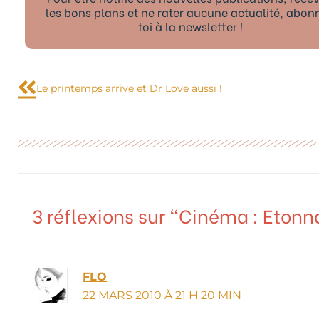
les bons plans et ne rater aucune actualité, abon
toi à la newsletter !
Précédent
Le printemps arrive et Dr Love aussi !
3 réflexions sur “Cinéma : Etonn
FLO
22 MARS 2010 À 21 H 20 MIN