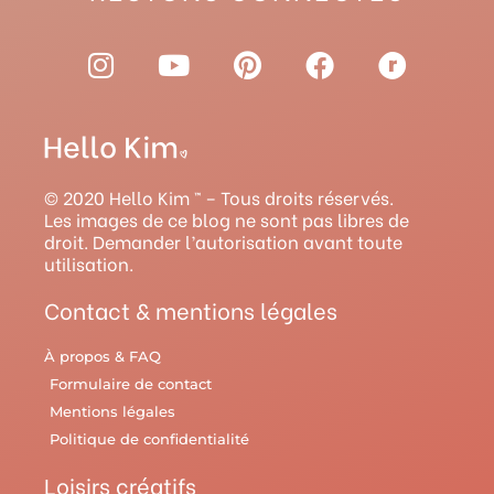
I
Y
P
F
R
n
o
i
a
a
s
u
n
c
v
t
t
t
e
e
a
u
e
b
l
g
b
r
o
r
© 2020 Hello Kim ™ – Tous droits réservés.
r
e
e
o
y
Les images de ce blog ne sont pas libres de
droit. Demander l’autorisation avant toute
a
s
k
utilisation.
m
t
Contact & mentions légales
À propos & FAQ
Formulaire de contact
Mentions légales
Politique de confidentialité
Loisirs créatifs