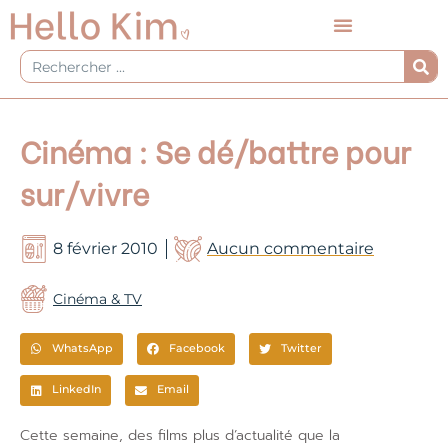
Aller
au
contenu
Rechercher
Cinéma : Se dé/battre pour
sur/vivre
8 février 2010
Aucun commentaire
Cinéma & TV
WhatsApp
Facebook
Twitter
LinkedIn
Email
Cette semaine, des films plus d’actualité que la