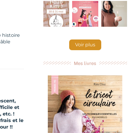
e histoire
câble
Voir plus
Mes livres
escent,
ficile et
etc. !
rais et le
our !!