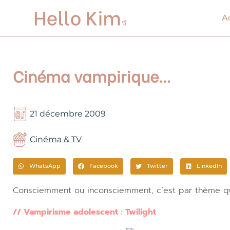
Aller
au
A
contenu
Cinéma vampirique…
21 décembre 2009
Cinéma & TV
WhatsApp
Facebook
Twitter
LinkedIn
Consciemment ou inconsciemment, c’est par thème qu
// Vampirisme adolescent : Twilight