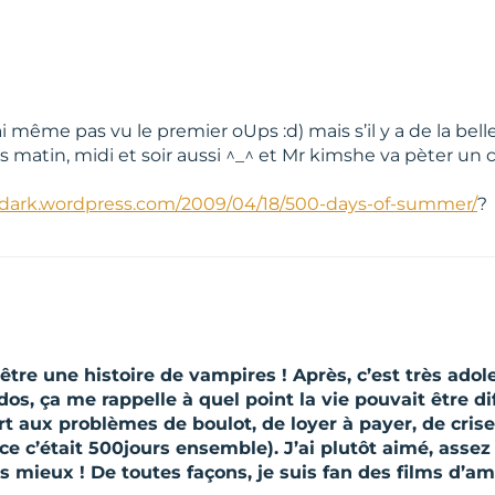
n’ai même pas vu le premier oUps :d) mais s’il y a de la bell
 matin, midi et soir aussi ^_^ et Mr kimshe va pèter un 
edark.wordpress.com/2009/04/18/500-days-of-summer/
?
être une histoire de vampires ! Après, c’est très adol
dos, ça me rappelle à quel point la vie pouvait être dif
t aux problèmes de boulot, de loyer à payer, de crise, 
e c’était 500jours ensemble). J’ai plutôt aimé, assez f
is mieux ! De toutes façons, je suis fan des films d’am