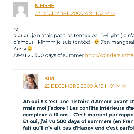
KIMSHE
22 DÉCEMBRE 2009 À 9 H 52 MIN
re,
a priori, je n’étais pas très tentée par Twilight (je 
d’amour… Mhmm je suis tentée!!!
J’en mangerais
Aussi
As-tu vu 500 days of summer
http://wondersinth
KIM
22 DÉCEMBRE 2009 À 18 H 01 MIN
Ah oui !! C’est une histoire d’Amour avant d’
mais moi j’adore ! Les conflits intérieurs d’a
complexe à 16 ans ! C’est marrant par rappor
Et oui, j’ai vu 500 days of summers (en Franc
fait qu’il n’y ait pas d’Happy end c’est parfo