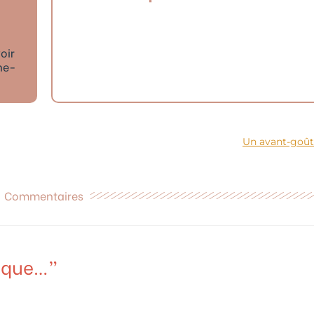
oir
ne-
Un avant-goût 
Commentaires
rique…”