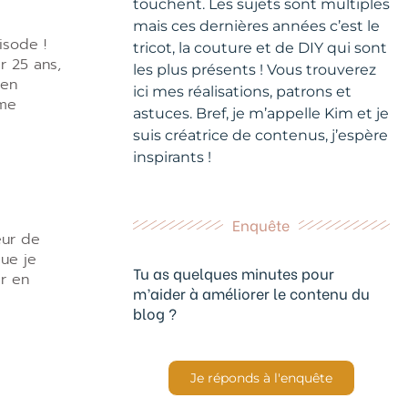
touchent. Les sujets sont multiples
mais ces dernières années c’est le
isode !
tricot, la couture et de DIY qui sont
r 25 ans,
les plus présents ! Vous trouverez
’en
ici mes réalisations, patrons et
 me
astuces. Bref, je m’appelle Kim et je
suis créatrice de contenus, j’espère
inspirants !
Enquête
peur de
que je
Tu as quelques minutes pour
er en
m’aider à améliorer le contenu du
blog ?
Je réponds à l'enquête