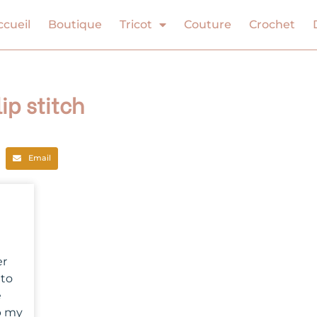
ccueil
Boutique
Tricot
Couture
Crochet
lip stitch
Email
er
 to
e
p my