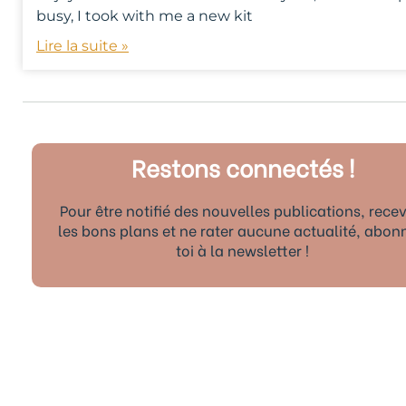
busy, I took with me a new kit
Lire la suite »
Restons connectés !
Pour être notifié des nouvelles publications, recev
les bons plans et ne rater aucune actualité, abon
toi à la newsletter !