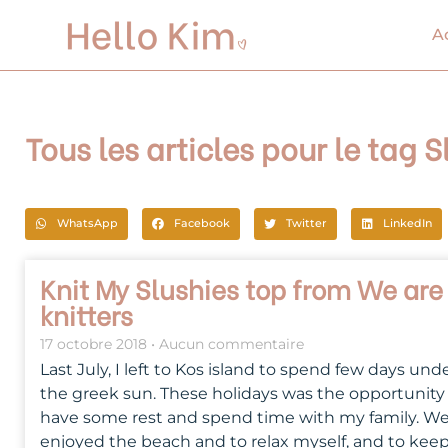
Aller
au
A
contenu
Tous les articles pour le tag S
WhatsApp
Facebook
Twitter
LinkedIn
Knit My Slushies top from We are
knitters
17 octobre 2018
Aucun commentaire
Last July, I left to Kos island to spend few days und
the greek sun. These holidays was the opportunity
have some rest and spend time with my family. W
enjoyed the beach and to relax myself, and to kee