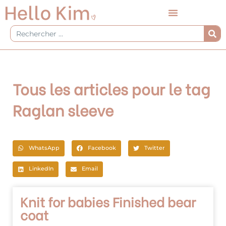
Aller
au
contenu
Rechercher
Tous les articles pour le tag
Raglan sleeve
WhatsApp
Facebook
Twitter
LinkedIn
Email
Knit for babies Finished bear
coat