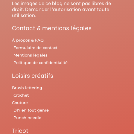
r
e
e
o
y
Les images de ce blog ne sont pas libres de
droit. Demander l’autorisation avant toute
a
s
k
utilisation.
m
t
Contact & mentions légales
À propos & FAQ
Formulaire de contact
Mentions légales
Politique de confidentialité
Loisirs créatifs
Brush lettering
Crochet
Couture
DIY en tout genre
Punch needle
Tricot