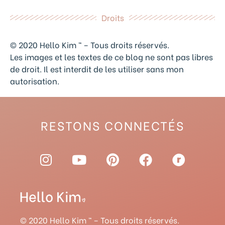
Droits
© 2020 Hello Kim ™ – Tous droits réservés.
Les images et les textes de ce blog ne sont pas libres
de droit. Il est interdit de les utiliser sans mon
autorisation.
RESTONS CONNECTÉS
I
Y
P
F
R
n
o
i
a
a
s
u
n
c
v
t
t
t
e
e
a
u
e
b
l
g
b
r
o
r
© 2020 Hello Kim ™ – Tous droits réservés.