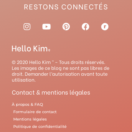
RESTONS CONNECTÉS
I
Y
P
F
R
n
o
i
a
a
s
u
n
c
v
t
t
t
e
e
a
u
e
b
l
g
b
r
o
r
© 2020 Hello Kim ™ – Tous droits réservés.
r
e
e
o
y
Les images de ce blog ne sont pas libres de
droit. Demander l’autorisation avant toute
a
s
k
utilisation.
m
t
Contact & mentions légales
À propos & FAQ
Formulaire de contact
Mentions légales
Politique de confidentialité