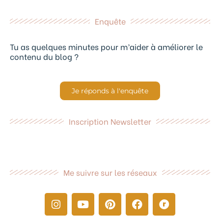
Enquête
Tu as quelques minutes pour m’aider à améliorer le
contenu du blog ?
Je réponds à l'enquête
Inscription Newsletter
Me suivre sur les réseaux
I
Y
P
F
R
n
o
i
a
a
s
u
n
c
v