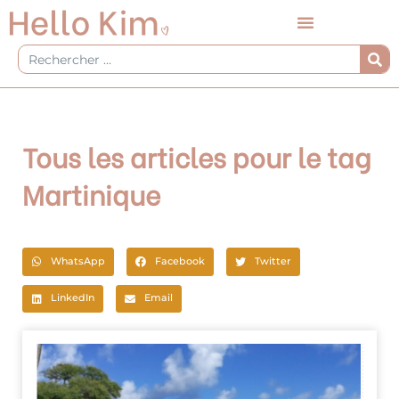
Aller
au
contenu
Rechercher
Tous les articles pour le tag
Martinique
WhatsApp
Facebook
Twitter
LinkedIn
Email
Page
Page