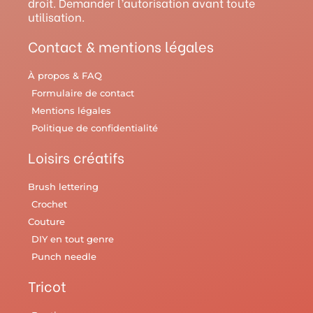
droit. Demander l’autorisation avant toute
a
s
k
utilisation.
m
t
Contact & mentions légales
À propos & FAQ
Formulaire de contact
Mentions légales
Politique de confidentialité
Loisirs créatifs
Brush lettering
Crochet
Couture
DIY en tout genre
Punch needle
Tricot