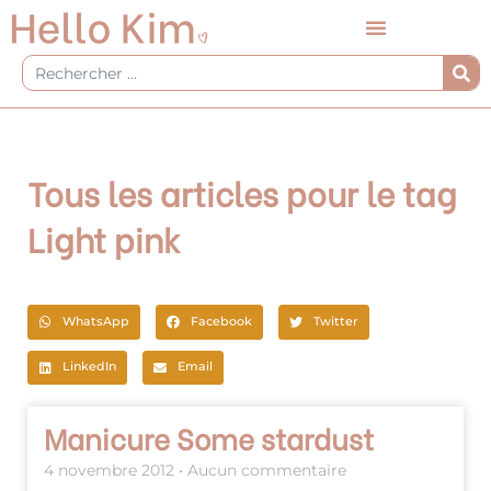
Aller
au
contenu
Rechercher
Tous les articles pour le tag
Light pink
WhatsApp
Facebook
Twitter
LinkedIn
Email
Manicure Some stardust
4 novembre 2012
Aucun commentaire