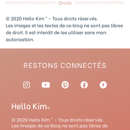
Droits
© 2020 Hello Kim ™ – Tous droits réservés.
Les images et les textes de ce blog ne sont pas libres
de droit. Il est interdit de les utiliser sans mon
autorisation.
RESTONS CONNECTÉS
I
Y
P
F
R
n
o
i
a
a
s
u
n
c
v
t
t
t
e
e
a
u
e
b
l
g
b
r
o
r
© 2020 Hello Kim ™ – Tous droits réservés.
r
e
e
o
y
Les images de ce blog ne sont pas libres de