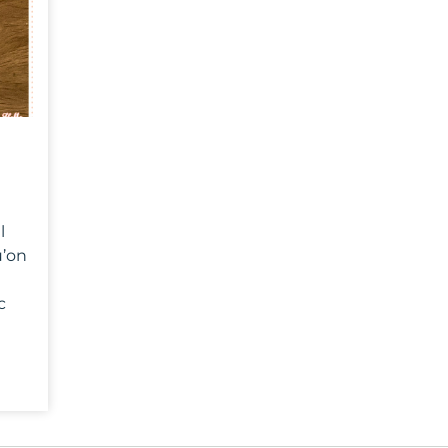
l
u’on
c