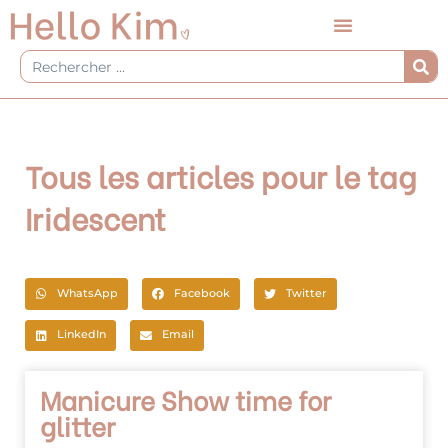
Aller
au
contenu
Rechercher
Tous les articles pour le tag
Iridescent
WhatsApp
Facebook
Twitter
LinkedIn
Email
Manicure Show time for
glitter