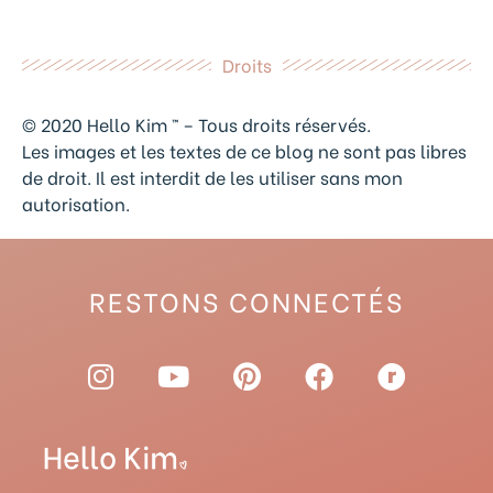
Droits
© 2020 Hello Kim ™ – Tous droits réservés.
Les images et les textes de ce blog ne sont pas libres
de droit. Il est interdit de les utiliser sans mon
autorisation.
RESTONS CONNECTÉS
I
Y
P
F
R
n
o
i
a
a
s
u
n
c
v
t
t
t
e
e
a
u
e
b
l