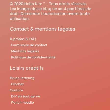
g
b
r
o
r
© 2020 Hello Kim ™ – Tous droits réservés.
r
e
e
o
y
Les images de ce blog ne sont pas libres de
droit. Demander l’autorisation avant toute
a
s
k
utilisation.
m
t
Contact & mentions légales
À propos & FAQ
Formulaire de contact
Mentions légales
Politique de confidentialité
Loisirs créatifs
Brush lettering
Crochet
Couture
DIY en tout genre
Punch needle