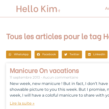
Aller
au
A
contenu
Tous les articles pour le tag
WhatsApp
Facebook
Twitter
LinkedIn
Manicure On vacations
11 septembre 2013
Aucun commentaire
New week, new manicure ! But in fact, I don’t have
showable picture to you this week. But I promise, 
week, I will have a coloful manicure to share with yo
Lire la suite »