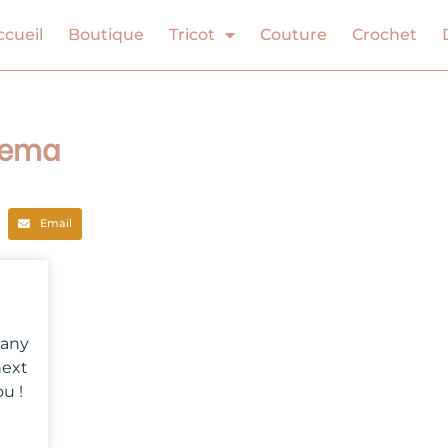
ccueil
Boutique
Tricot
Couture
Crochet
 Hema
Email
 any
next
u !