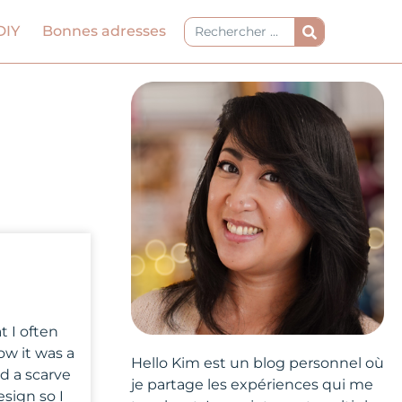
Rechercher
DIY
Bonnes adresses
t I often
ow it was a
Hello Kim est un blog personnel où
d a scarve
je partage les expériences qui me
sign so I