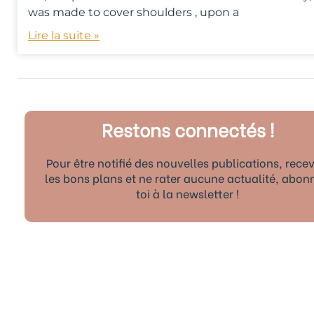
was made to cover shoulders , upon a
Lire la suite »
Restons connectés !
Pour être notifié des nouvelles publications, recev
les bons plans et ne rater aucune actualité, abon
toi à la newsletter !