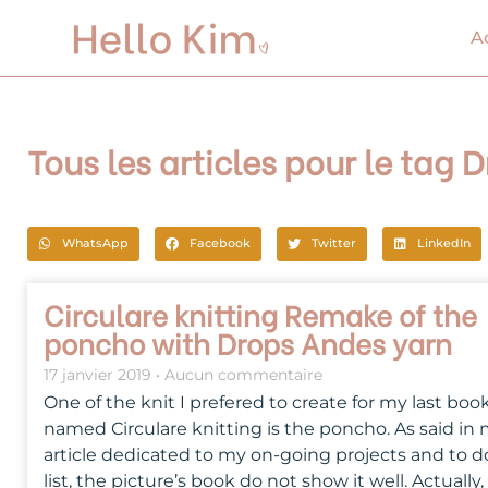
Aller
au
A
contenu
Tous les articles pour le tag
WhatsApp
Facebook
Twitter
LinkedIn
Circulare knitting Remake of the
poncho with Drops Andes yarn
17 janvier 2019
Aucun commentaire
One of the knit I prefered to create for my last boo
named Circulare knitting is the poncho. As said in
article dedicated to my on-going projects and to d
list, the picture’s book do not show it well. Actually, 