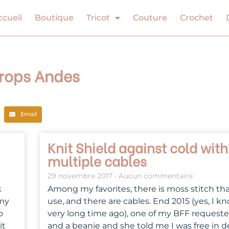
ccueil
Boutique
Tricot
Couture
Crochet
 Drops Andes
Email
Knit Shield against cold with
multiple cables
29 novembre 2017
Aucun commentaire
k
Among my favorites, there is moss stitch tha
 my
use, and there are cables. End 2015 (yes, I kn
o
very long time ago), one of my BFF requeste
it
and a beanie and she told me I was free in de