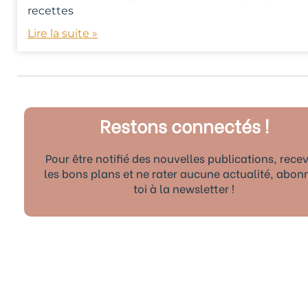
recettes
Lire la suite »
Restons connectés !
Pour être notifié des nouvelles publications, recev
les bons plans et ne rater aucune actualité, abon
toi à la newsletter !