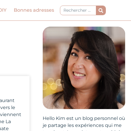
Rechercher
DIY
Bonnes adresses
taurant
vers le
s viennent
Hello Kim est un blog personnel où
ne La
je partage les expériences qui me
uate