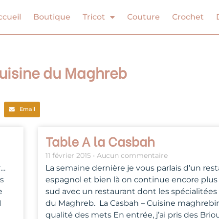
ccueil
Boutique
Tricot
Couture
Crochet
 Cuisine du Maghreb
Email
Table A la Casbah
11 février 2015
Aucun commentaire
r…
La semaine dernière je vous parlais d’un res
s
espagnol et bien là on continue encore plus 
e
sud avec un restaurant dont les spécialitée
1
du Maghreb. La Casbah – Cuisine maghrebi
qualité des mets En entrée, j’ai pris des Brio