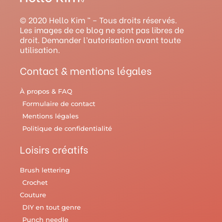
a
u
e
b
l
g
b
r
o
r
© 2020 Hello Kim ™ – Tous droits réservés.
r
e
e
o
y
Les images de ce blog ne sont pas libres de
droit. Demander l’autorisation avant toute
a
s
k
utilisation.
m
t
Contact & mentions légales
À propos & FAQ
Formulaire de contact
Mentions légales
Politique de confidentialité
Loisirs créatifs
Brush lettering
Crochet
Couture
DIY en tout genre
Punch needle