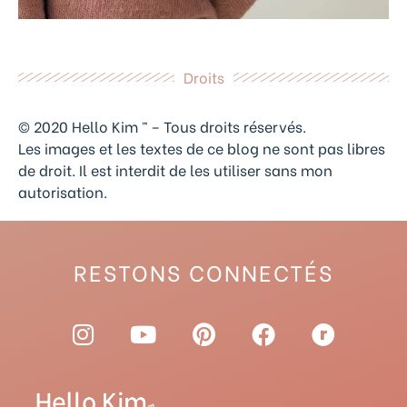
Droits
© 2020 Hello Kim ™ – Tous droits réservés.
Les images et les textes de ce blog ne sont pas libres
de droit. Il est interdit de les utiliser sans mon
autorisation.
RESTONS CONNECTÉS
I
Y
P
F
R
n
o
i
a
a
s
u
n
c
v
t
t
t
e
e