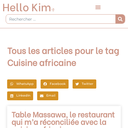
Aller
au
contenu
Rechercher
Tous les articles pour le tag
Cuisine africaine
WhatsApp
Facebook
Twitter
LinkedIn
Email
Table Massawa, le restaurant
qui m’a réconciliée avec la