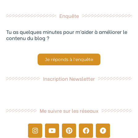
Enquête
Tu as quelques minutes pour m’aider à améliorer le
contenu du blog ?
Je réponds à l'enquête
Inscription Newsletter
Me suivre sur les réseaux
I
Y
P
F
R
n
o
i
a
a