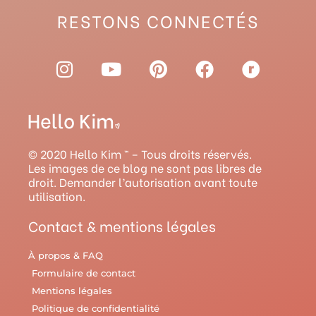
RESTONS CONNECTÉS
I
Y
P
F
R
n
o
i
a
a
s
u
n
c
v
t
t
t
e
e
a
u
e
b
l
g
b
r
o
r
© 2020 Hello Kim ™ – Tous droits réservés.
r
e
e
o
y
Les images de ce blog ne sont pas libres de
droit. Demander l’autorisation avant toute
a
s
k
utilisation.
m
t
Contact & mentions légales
À propos & FAQ
Formulaire de contact
Mentions légales
Politique de confidentialité