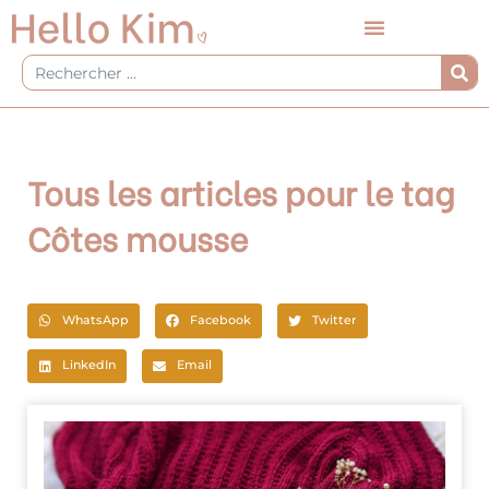
Aller
au
contenu
Rechercher
Tous les articles pour le tag
Côtes mousse
WhatsApp
Facebook
Twitter
LinkedIn
Email